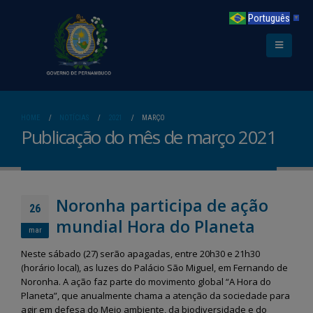
Português
▼
HOME
NOTÍCIAS
2021
MARÇO
Publicação do mês de março 2021
Noronha participa de ação
26
mundial Hora do Planeta
mar
Neste sábado (27) serão apagadas, entre 20h30 e 21h30
(horário local), as luzes do Palácio São Miguel, em Fernando de
Noronha. A ação faz parte do movimento global “A Hora do
Planeta”, que anualmente chama a atenção da sociedade para
agir em defesa do Meio ambiente, da biodiversidade e do