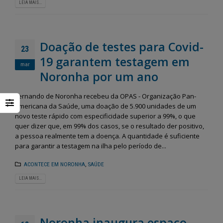
LEIA MAIS...
Doação de testes para Covid-
23
19 garantem testagem em
mar
Noronha por um ano
Fernando de Noronha recebeu da OPAS - Organização Pan-
Americana da Saúde, uma doação de 5.900 unidades de um
novo teste rápido com especificidade superior a 99%, o que
quer dizer que, em 99% dos casos, se o resultado der positivo,
a pessoa realmente tem a doença. A quantidade é suficiente
para garantir a testagem na ilha pelo período de...
ACONTECE EM NORONHA
,
SAÚDE
LEIA MAIS...
Noronha inaugura espaço