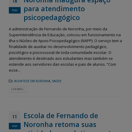
Fernando de Noronha vai
Semana do Meio Amb
18
dar início ao programa
2026 mobiliza comun
para atendimento
“Noronha na Palma da
em Fernando de Noro
mar
Mão”, um sistema digital moderno
com ações de sustentabilidade 
psicopedagógico
para o recadastramento dos
educação ambiental
moradores
28 de maio de 2026
3 de julho de 2026
A administração de Fernando de Noronha, por meio da
Superintendência de Educação, colocou em funcionamento na
Fernando de Noronha
ilha o Núcleo de Apoio Psicopedagógico (NAPP). O serviço tem a
Noronha terá Arena da
realiza II Festival Liter
finalidade de auxiliar no desenvolvimento pedagógico,
Copa para transmissão dos
Cultural e Artístico c
jogos do Brasil
foco em literatura, arte e
psicológico e psicossocial de toda comunidade escolar. O
sustentabilidade
12 de junho de 2026
atendimento é destinado aos estudantes mas também se
26 de maio de 2026
estende aos servidores das escolas e pais de alunos. “Com
esse...
Fernando de Noronha
celebra tradições juninas
Fernando de Noronha
com programação especial
ganha Núcleo de Arte
ACONTECE EM NORONHA
,
SAÚDE
para toda a comunidade e turistas
Ofícios para fortalece
cultura local
12 de junho de 2026
LEIA MAIS...
25 de maio de 2026
Escola de Fernando de
11
Noronha retoma suas
mar