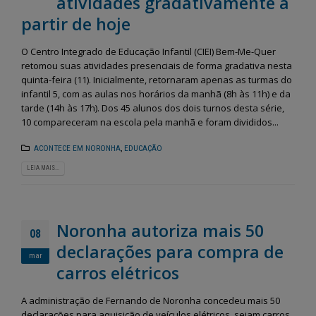
atividades gradativamente a
partir de hoje
O Centro Integrado de Educação Infantil (CIEI) Bem-Me-Quer
retomou suas atividades presenciais de forma gradativa nesta
quinta-feira (11). Inicialmente, retornaram apenas as turmas do
infantil 5, com as aulas nos horários da manhã (8h às 11h) e da
tarde (14h às 17h). Dos 45 alunos dos dois turnos desta série,
10 compareceram na escola pela manhã e foram divididos...
ACONTECE EM NORONHA
,
EDUCAÇÃO
LEIA MAIS...
Noronha autoriza mais 50
08
declarações para compra de
mar
carros elétricos
A administração de Fernando de Noronha concedeu mais 50
declarações para aquisição de veículos elétricos, sejam carros