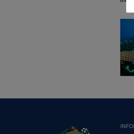
brasile
INFO