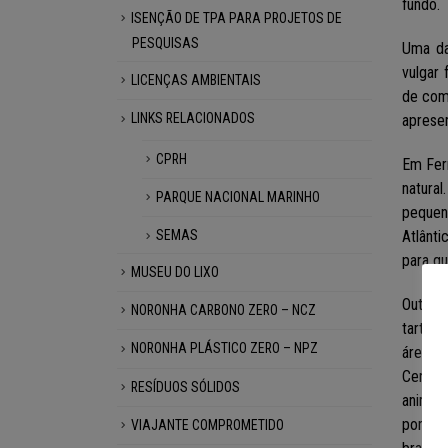
fundo.
ISENÇÃO DE TPA PARA PROJETOS DE
PESQUISAS
Uma da
vulgar
LICENÇAS AMBIENTAIS
de com
LINKS RELACIONADOS
aprese
CPRH
Em Fer
natural
PARQUE NACIONAL MARINHO
pequen
Atlânt
SEMAS
para qu
MUSEU DO LIXO
Outro g
NORONHA CARBONO ZERO – NCZ
tartar
NORONHA PLÁSTICO ZERO – NPZ
área d
Centro
RESÍDUOS SÓLIDOS
animais
por De
VIAJANTE COMPROMETIDO