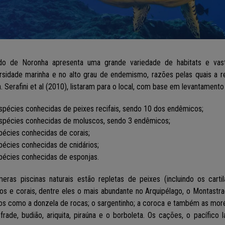
do de Noronha apresenta uma grande variedade de habitats e vasta
ersidade marinha e no alto grau de endemismo, razões pelas quais a 
. Serafini et al (2010), listaram para o local, com base em levantamento 
spécies conhecidas de peixes recifais, sendo 10 dos endêmicos;
espécies conhecidas de moluscos, sendo 3 endêmicos;
pécies conhecidas de corais;
pécies conhecidas de cnidários;
pécies conhecidas de esponjas.
meras piscinas naturais estão repletas de peixes (incluindo os carti
os e corais, dentre eles o mais abundante no Arquipélago, o Montastr
dos como a donzela de rocas; o sargentinho; a coroca e também as mor
frade, budião, ariquita, piraúna e o borboleta. Os cações, o pacífic