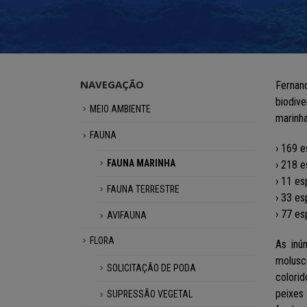
NAVEGAÇÃO
Fernan
biodiv
MEIO AMBIENTE
marinha
FAUNA
› 169 e
FAUNA MARINHA
› 218 
› 11 es
FAUNA TERRESTRE
› 33 es
› 77 es
AVIFAUNA
FLORA
As inú
molusc
SOLICITAÇÃO DE PODA
colori
peixes 
SUPRESSÃO VEGETAL