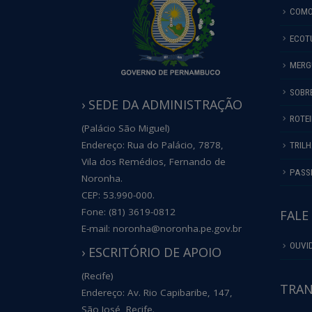
COMO
ECOT
MERG
SOBR
› SEDE DA ADMINISTRAÇÃO
ROTE
(Palácio São Miguel)
Endereço: Rua do Palácio, 7878,
TRIL
Vila dos Remédios, Fernando de
PASS
Noronha.
CEP: 53.990-000.
Fone: (81) 3619-0812
FALE
E-mail: noronha@noronha.pe.gov.br
OUVI
› ESCRITÓRIO DE APOIO
(Recife)
TRAN
Endereço: Av. Rio Capibaribe, 147,
São José, Recife.