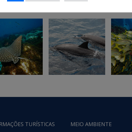
iras (para mais informações, ver:
http://www.tamar.org.br
).
RMAÇÕES TURÍSTICAS
MEIO AMBIENTE