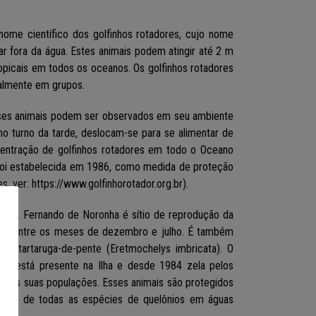
nome científico dos golfinhos rotadores, cujo nome
r fora da água. Estes animais podem atingir até 2 m
opicais em todos os oceanos. Os golfinhos rotadores
almente em grupos.
sses animais podem ser observados em seu ambiente
 no turno da tarde, deslocam-se para se alimentar de
centração de golfinhos rotadores em todo o Oceano
 foi estabelecida em 1986, como medida de proteção
s, ver:
https://www.golfinhorotador.org.br
).
inhas. Fernando de Noronha é sítio de reprodução da
sovar entre os meses de dezembro e julho. É também
da tartaruga-de-pente (Eretmochelys imbricata). O
R está presente na Ilha e desde 1984 zela pelos
iar as suas populações. Esses
animais são protegidos
mento de todas as espécies de quelônios em águas