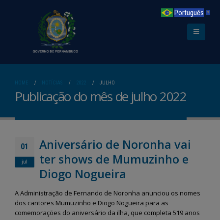
Português
▼
HOME
NOTÍCIAS
2022
JULHO
Publicação do mês de julho 2022
Aniversário de Noronha vai
01
ter shows de Mumuzinho e
jul
Diogo Nogueira
A Administração de Fernando de Noronha anunciou os nomes
dos cantores Mumuzinho e Diogo Nogueira para as
comemorações do aniversário da ilha, que completa 519 anos