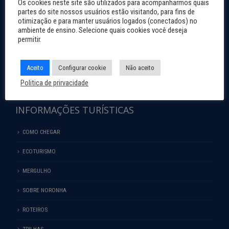
Os cookies neste site são utilizados para acompanharmos quais
(Recife)
partes do site nossos usuários estão visitando, para fins de
Endereço: Av. Rio Capibaribe, 147,
otimização e para manter usuários logados (conectados) no
ambiente de ensino. Selecione quais cookies você deseja
São José, Recife.
permitir.
CEP: 50.020-080.
Fone: (81) 3182-9600
E-mail: noronha@noronha.pe.gov.br
Aceito
Configurar cookie
Não aceito
› CNPJ: 40.817.926/0001-99
Politica de prirvacidade
INFORMAÇÕES TURÍSTICAS
COMO CHEGAR
ECOTURISMO
MERGULHO
SOBRE NORONHA
ROTEIROS
TRILHAS