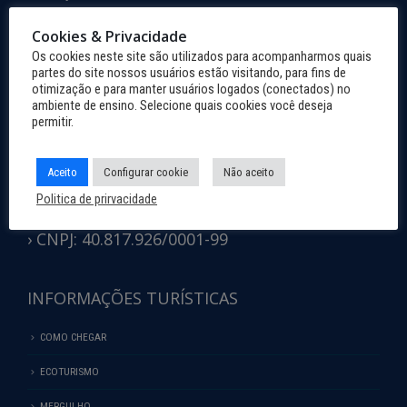
Vila dos Remédios, Fernando de Noronha.
CEP: 53.990-000.
Cookies & Privacidade
Fone: (81) 3619-0812
Os cookies neste site são utilizados para acompanharmos quais
E-mail: noronha@noronha.pe.gov.br
partes do site nossos usuários estão visitando, para fins de
otimização e para manter usuários logados (conectados) no
› ESCRITÓRIO DE APOIO
ambiente de ensino. Selecione quais cookies você deseja
permitir.
(Recife)
Endereço: Av. Rio Capibaribe, 147,
São José, Recife.
Aceito
Configurar cookie
Não aceito
CEP: 50.020-080.
Fone: (81) 3182-9600
Politica de prirvacidade
E-mail: noronha@noronha.pe.gov.br
› CNPJ: 40.817.926/0001-99
INFORMAÇÕES TURÍSTICAS
COMO CHEGAR
ECOTURISMO
MERGULHO