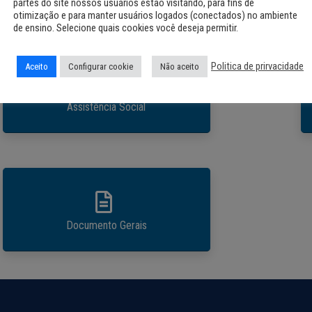
partes do site nossos usuários estão visitando, para fins de
otimização e para manter usuários logados (conectados) no ambiente
de ensino. Selecione quais cookies você deseja permitir.
Politica de prirvacidade
Aceito
Configurar cookie
Não aceito
Assistência Social
Documento Gerais