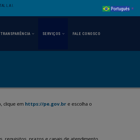
AL L.A.I.
Português
▼
TRANSPARÊNCIA
SERVIÇOS
FALE CONOSCO
o, clique em
https://pe.gov.br
e escolha o
, requisitos, prazos e canais de atendimento