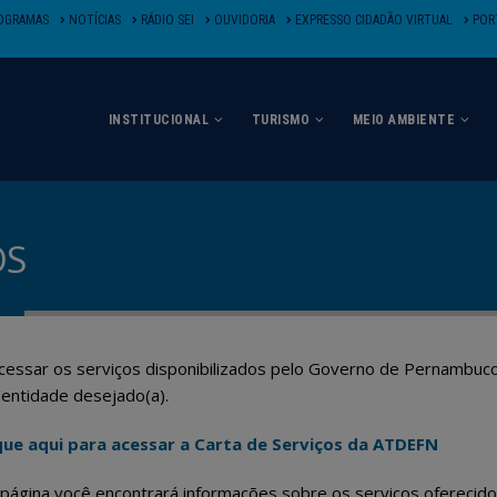
OGRAMAS
NOTÍCIAS
RÁDIO SEI
OUVIDORIA
EXPRESSO CIDADÃO VIRTUAL
PORT
INSTITUCIONAL
TURISMO
MEIO AMBIENTE
OS
cessar os serviços disponibilizados pelo Governo de Pernambuc
entidade desejado(a).
que aqui para acessar a Carta de Serviços da ATDEFN
página você encontrará informações sobre os serviços oferecidos