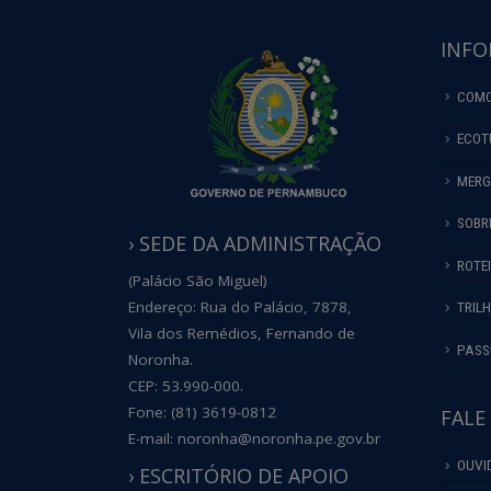
INFO
COMO
ECOT
MERG
SOBR
› SEDE DA ADMINISTRAÇÃO
ROTE
(Palácio São Miguel)
Endereço: Rua do Palácio, 7878,
TRIL
Vila dos Remédios, Fernando de
PASS
Noronha.
CEP: 53.990-000.
Fone: (81) 3619-0812
FALE
E-mail: noronha@noronha.pe.gov.br
OUVI
› ESCRITÓRIO DE APOIO