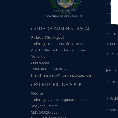
ECOT
MERG
SOBR
› SEDE DA ADMINISTRAÇÃO
ROTE
(Palácio São Miguel)
Endereço: Rua do Palácio, 7878,
TRIL
Vila dos Remédios, Fernando de
PASS
Noronha.
CEP: 53.990-000.
Fone: (81) 3619-0812
FALE
E-mail: noronha@noronha.pe.gov.br
OUVI
› ESCRITÓRIO DE APOIO
(Recife)
TRAN
Endereço: Av. Rio Capibaribe, 147,
São José, Recife.
Área 
CEP: 50.020-080.