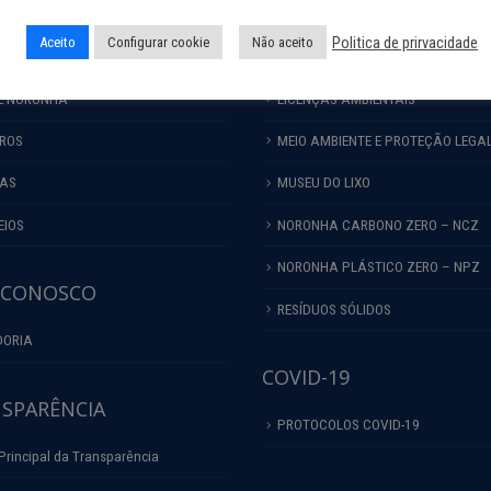
URISMO
FAUNA
Politica de prirvacidade
Aceito
Configurar cookie
Não aceito
ULHO
FLORA
E NORONHA
LICENÇAS AMBIENTAIS
IROS
MEIO AMBIENTE E PROTEÇÃO LEGA
HAS
MUSEU DO LIXO
EIOS
NORONHA CARBONO ZERO – NCZ
NORONHA PLÁSTICO ZERO – NPZ
 CONOSCO
RESÍDUOS SÓLIDOS
DORIA
COVID-19
SPARÊNCIA
PROTOCOLOS COVID-19
Principal da Transparência