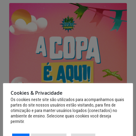
Cookies & Privacidade
Os cookies neste site são utilizados para acompanharmos quais
12 de junho de 2026
partes do site nossos usuários estão visitando, para fins de
Noronha terá Arena da Copa para
otimização e para manter usuários logados (conectados) no
transmissão dos jogos do Brasil
ambiente de ensino. Selecione quais cookies você deseja
permitir.
Leia mais