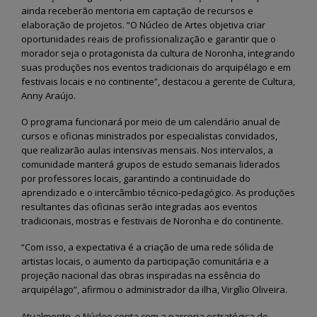
Fernando de Noronha vai
Semana do Meio Amb
ainda receberão mentoria em captação de recursos e
dar início ao programa
2026 mobiliza comun
“Noronha na Palma da
em Fernando de Noro
elaboração de projetos. “O Núcleo de Artes objetiva criar
Mão”, um sistema digital moderno
com ações de sustentabilidade 
oportunidades reais de profissionalização e garantir que o
para o recadastramento dos
educação ambiental
morador seja o protagonista da cultura de Noronha, integrando
moradores
28 de maio de 2026
suas produções nos eventos tradicionais do arquipélago e em
3 de julho de 2026
festivais locais e no continente”, destacou a gerente de Cultura,
Fernando de Noronha
Anny Araújo.
Noronha terá Arena da
realiza II Festival Liter
Copa para transmissão dos
Cultural e Artístico c
O programa funcionará por meio de um calendário anual de
jogos do Brasil
foco em literatura, arte e
sustentabilidade
cursos e oficinas ministrados por especialistas convidados,
12 de junho de 2026
26 de maio de 2026
que realizarão aulas intensivas mensais. Nos intervalos, a
comunidade manterá grupos de estudo semanais liderados
Fernando de Noronha
por professores locais, garantindo a continuidade do
celebra tradições juninas
Fernando de Noronha
com programação especial
ganha Núcleo de Arte
aprendizado e o intercâmbio técnico-pedagógico. As produções
para toda a comunidade e turistas
Ofícios para fortalece
resultantes das oficinas serão integradas aos eventos
cultura local
12 de junho de 2026
tradicionais, mostras e festivais de Noronha e do continente.
25 de maio de 2026
“Com isso, a expectativa é a criação de uma rede sólida de
artistas locais, o aumento da participação comunitária e a
projeção nacional das obras inspiradas na essência do
arquipélago”, afirmou o administrador da ilha, Virgílio Oliveira.
Atualmente, o Núcleo conta com a parceria estratégica do