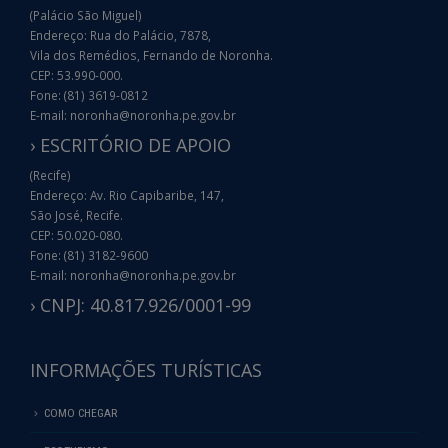
(Palácio São Miguel)
Endereço: Rua do Palácio, 7878,
Vila dos Remédios, Fernando de Noronha.
CEP: 53.990-000.
Fone: (81) 3619-0812
E-mail: noronha@noronha.pe.gov.br
› ESCRITÓRIO DE APOIO
(Recife)
Endereço: Av. Rio Capibaribe, 147,
São José, Recife.
CEP: 50.020-080.
Fone: (81) 3182-9600
E-mail: noronha@noronha.pe.gov.br
› CNPJ: 40.817.926/0001-99
INFORMAÇÕES TURÍSTICAS
COMO CHEGAR
ECOTURISMO