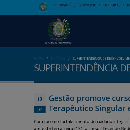
PERNAMBUCO
GOVERNO
SECRETARIAS
PR
HOME
NOTÍCIAS
SUPERINTENDÊNCIA DE DESENVOLVIME
SUPERINTENDÊNCIA D
Gestão promove curso 
13
Terapêutico Singular
jan
Com foco no fortalecimento do cuidado integral
até esta terça-feira (13), o curso “Tecendo Re