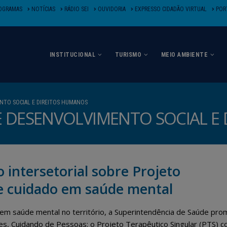
OGRAMAS
NOTÍCIAS
RÁDIO SEI
OUVIDORIA
EXPRESSO CIDADÃO VIRTUAL
PORT
INSTITUCIONAL
TURISMO
MEIO AMBIENTE
NTO SOCIAL E DIREITOS HUMANOS
E DESENVOLVIMENTO SOCIAL E
intersetorial sobre Projeto
 e cuidado em saúde mental
 em saúde mental no território, a Superintendência de Saúde pro
des, Cuidando de Pessoas: o Projeto Terapêutico Singular (PTS) 