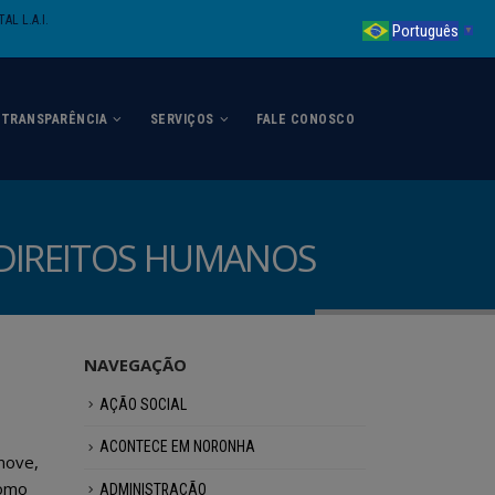
AL L.A.I.
Português
▼
TRANSPARÊNCIA
SERVIÇOS
FALE CONOSCO
 DIREITOS HUMANOS
NAVEGAÇÃO
AÇÃO SOCIAL
ACONTECE EM NORONHA
move,
como
ADMINISTRAÇÃO