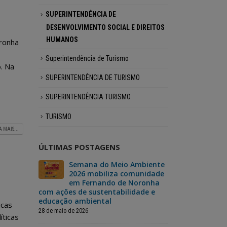
SUPERINTENDÊNCIA DE
DESENVOLVIMENTO SOCIAL E DIREITOS
HUMANOS
oronha
Superintendência de Turismo
o. Na
SUPERINTENDÊNCIA DE TURISMO
SUPERINTENDÊNCIA TURISMO
TURISMO
A MAIS...
ÚLTIMAS POSTAGENS
 vai
Semana do Meio Ambiente
Fer
ma
2026 mobiliza comunidade
dar
da
em Fernando de Noronha
“No
derno
com ações de sustentabilidade e
Mão”, um si
educação ambiental
para o reca
icas
moradores
28 de maio de 2026
íticas
3 de julho de 202