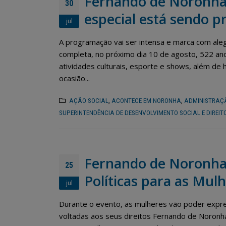
Fernando de Noronha
30
especial está sendo p
jul
A programação vai ser intensa e marca com aleg
completa, no próximo dia 10 de agosto, 522 ano
atividades culturais, esporte e shows, além de h
ocasião...
AÇÃO SOCIAL
,
ACONTECE EM NORONHA
,
ADMINISTRAÇ
SUPERINTENDÊNCIA DE DESENVOLVIMENTO SOCIAL E DIREI
Fernando de Noronha r
Fernando de Noronha vai
25
dar início ao programa
Políticas para as Mul
“Noronha na Palma da
jul
Mão”, um sistema digital moderno
com aç
para o recadastramento dos
educa
Durante o evento, as mulheres vão poder expres
moradores
28 de ma
voltadas aos seus direitos Fernando de Noronha s
3 de julho de 2026