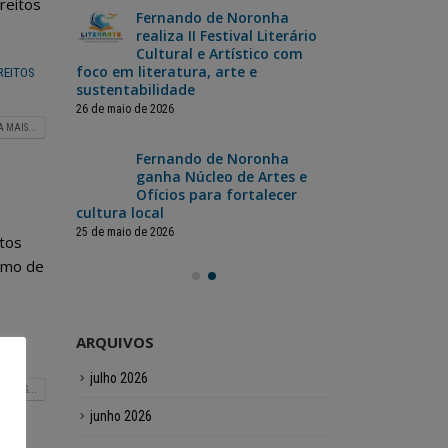
reitos
Fernando de Noronha
da
realiza II Festival Literário
Nor
ão dos
Cultural e Artístico com
Cop
foco em literatura, arte e
jog
REITOS
sustentabilidade
12 de junho de 2
26 de maio de 2026
A MAIS...
a
Fer
inas
Fernando de Noronha
cel
pecial
ganha Núcleo de Artes e
com
ristas
Ofícios para fortalecer
para toda a
cultura local
12 de junho de 2
25 de maio de 2026
itos
umo de
ARQUIVOS
julho 2026
A MAIS...
junho 2026