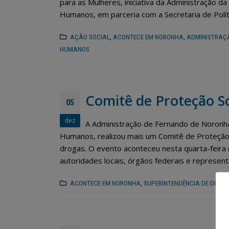
para as Mulheres, iniciativa da Administração da
Humanos, em parceria com a Secretaria de Políti
Noronha terá Arena da
Copa para transmissão dos
jogos do Brasil
foco e
AÇÃO SOCIAL
,
ACONTECE EM NORONHA
,
ADMINISTRAÇ
susten
12 de junho de 2026
HUMANOS
26 de ma
Fernando de Noronha
celebra tradições juninas
com programação especial
Comitê de Proteção S
para toda a comunidade e turistas
05
cultur
12 de junho de 2026
25 de ma
dez
A Administração de Fernando de Noronha
Humanos, realizou mais um Comitê de Proteção 
drogas. O evento aconteceu nesta quarta-feira (
autoridades locais, órgãos federais e represent
ACONTECE EM NORONHA
,
SUPERINTENDÊNCIA DE DESEN