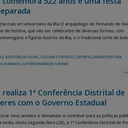
 comemora 522 anos e uma festa
reparada
ria mais um aniversário da ilha O arquipélago de Fernando de N
s de história, que vão ser celebrados de diversas formas, com
omenagens a figuras ilustres da ilha, e o tradicional corte de bol
ÃO
,
ASSISTÊNCIA SOCIAL
,
CULTURA E ESPORTES
,
ESPORTES
,
INFRAESTRUTURA
,
TOS HUMANOS
,
SUPERINTENDÊNCIA TURISMO
LEI
ealiza 1ª Conferência Distrital de
Semana do Meio Ambiente
Fernando de Noronha
2026 mobiliza comunidade
dar início ao progra
heres com o Governo Estadual
em Fernando de Noronha
“Noronha na Palma 
ões de sustentabilidade e
Mão”, um sistema digital mo
ção ambiental
para o recadastramento dos
sar seus anseios e demandas e contribuir para as políticas públ
moradores
io de 2026
edia, nesta segunda-feira (28), a 1ª Conferência Distrital de Pol
3 de julho de 2026