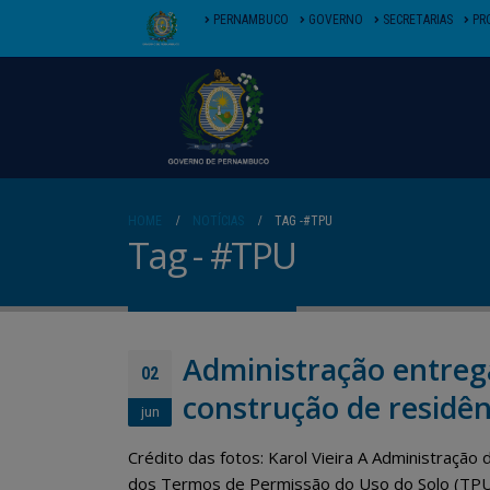
PERNAMBUCO
GOVERNO
SECRETARIAS
PR
HOME
NOTÍCIAS
TAG -
#TPU
Tag - #TPU
Administração entreg
02
construção de residên
jun
Crédito das fotos: Karol Vieira A Administração 
dos Termos de Permissão do Uso do Solo (TPU