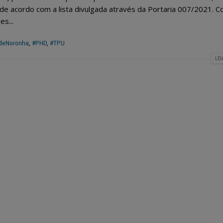
de acordo com a lista divulgada através da Portaria 007/2021. 
es...
deNoronha
,
#PHD
,
#TPU
LEI