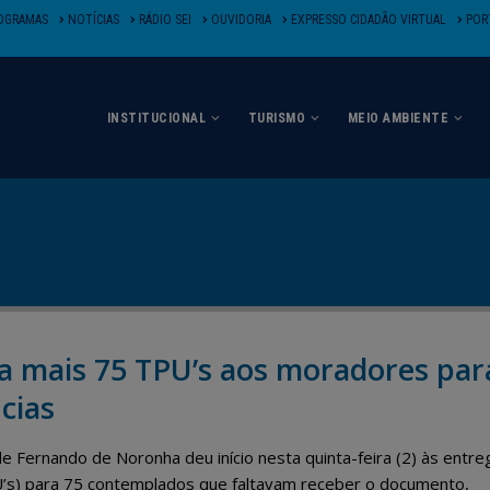
OGRAMAS
NOTÍCIAS
RÁDIO SEI
OUVIDORIA
EXPRESSO CIDADÃO VIRTUAL
PORT
INSTITUCIONAL
TURISMO
MEIO AMBIENTE
a mais 75 TPU’s aos moradores par
cias
de Fernando de Noronha deu início nesta quinta-feira (2) às entre
’s) para 75 contemplados que faltavam receber o documento,