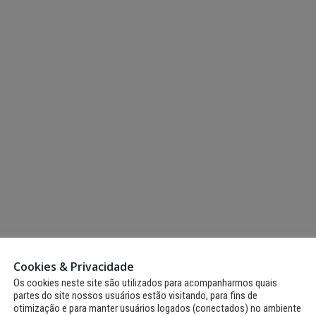
Fernando de Noronha
realiza II Festival Literário
Noronha terá Arena 
Cultural e Artístico com
Copa para transmiss
m literatura, arte e
jogos do Brasil
tabilidade
12 de junho de 2026
io de 2026
Fernando de Noronh
Fernando de Noronha
celebra tradições jun
ganha Núcleo de Artes e
com programação es
Ofícios para fortalecer
para toda a comunidade e tu
a local
12 de junho de 2026
io de 2026
Cookies & Privacidade
Os cookies neste site são utilizados para acompanharmos quais
partes do site nossos usuários estão visitando, para fins de
otimização e para manter usuários logados (conectados) no ambiente