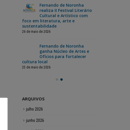
Fernando de Noronha
da
realiza II Festival Literário
Nor
ão dos
Cultural e Artístico com
Cop
foco em literatura, arte e
jog
sustentabilidade
12 de junho de 2
26 de maio de 2026
a
Fer
inas
Fernando de Noronha
cel
pecial
ganha Núcleo de Artes e
com
ristas
Ofícios para fortalecer
para toda a
cultura local
12 de junho de 2
25 de maio de 2026
ARQUIVOS
julho 2026
junho 2026