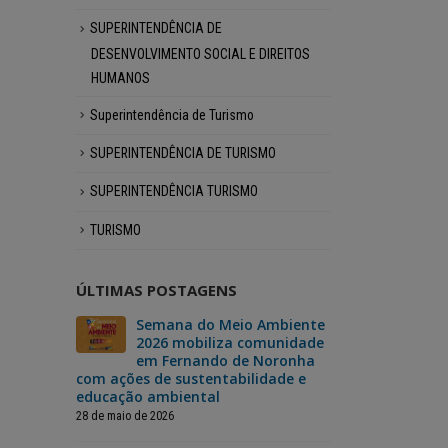
SUPERINTENDÊNCIA DE
DESENVOLVIMENTO SOCIAL E DIREITOS
HUMANOS
Superintendência de Turismo
SUPERINTENDÊNCIA DE TURISMO
SUPERINTENDÊNCIA TURISMO
TURISMO
ÚLTIMAS POSTAGENS
 vai
Semana do Meio Ambiente
Fer
ma
2026 mobiliza comunidade
dar
da
em Fernando de Noronha
“No
derno
com ações de sustentabilidade e
Mão”, um si
educação ambiental
para o reca
moradores
28 de maio de 2026
3 de julho de 202