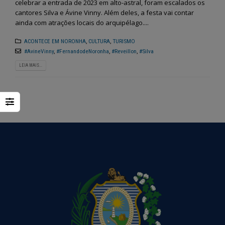
celebrar a entrada de 2023 em alto-astral, foram escalados os
cantores Silva e Ávine Vinny. Além deles, a festa vai contar
ainda com atrações locais do arquipélago....
ACONTECE EM NORONHA
,
CULTURA
,
TURISMO
#AvineVinny
,
#FernandodeNoronha
,
#Reveillon
,
#Silva
LEIA MAIS...