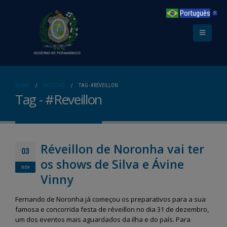
Português
▼
HOME
NOTÍCIAS
TAG -
#REVEILLON
Tag - #Reveillon
Réveillon de Noronha vai ter
03
os shows de Silva e Ávine
nov
Vinny
Fernando de Noronha já começou os preparativos para a sua
famosa e concorrida festa de réveillon no dia 31 de dezembro,
um dos eventos mais aguardados da ilha e do país. Para