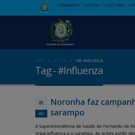
PERNAMBUCO
GOVERNO
SECRETARIAS
PR
HOME
NOTÍCIAS
TAG -
#INFLUENZA
Tag - #Influenza
Noronha faz campanha
01
sarampo
abr
A Superintendência de Saúde de Fernando de Noro
gripe influenza e o sarampo. As ações estão d