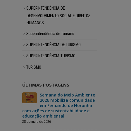
SUPERINTENDÊNCIA DE
DESENVOLVIMENTO SOCIAL E DIREITOS
HUMANOS
Superintendência de Turismo
SUPERINTENDÊNCIA DE TURISMO
SUPERINTENDÊNCIA TURISMO
TURISMO
ÚLTIMAS POSTAGENS
 vai
Semana do Meio Ambiente
Fer
ma
2026 mobiliza comunidade
dar
da
em Fernando de Noronha
“No
derno
com ações de sustentabilidade e
Mão”, um si
educação ambiental
para o reca
moradores
28 de maio de 2026
3 de julho de 202