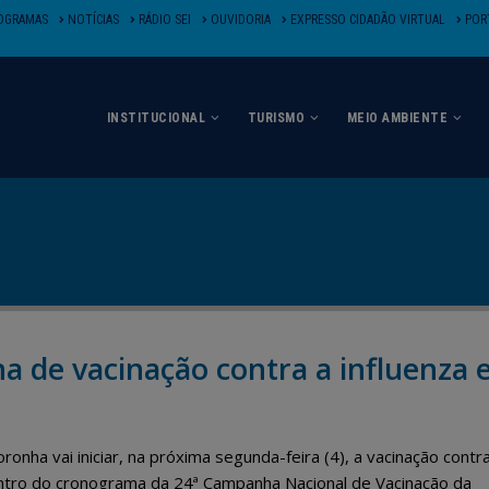
OGRAMAS
NOTÍCIAS
RÁDIO SEI
OUVIDORIA
EXPRESSO CIDADÃO VIRTUAL
PORT
INSTITUCIONAL
TURISMO
MEIO AMBIENTE
 de vacinação contra a influenza 
nha vai iniciar, na próxima segunda-feira (4), a vacinação contr
entro do cronograma da 24ª Campanha Nacional de Vacinação da