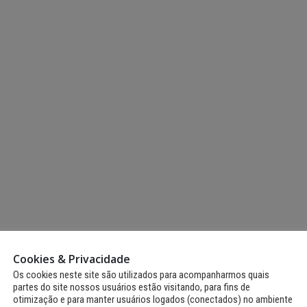
Fernando de Noronha
realiza II Festival Literário
Noronha terá Arena 
Cultural e Artístico com
Copa para transmiss
m literatura, arte e
jogos do Brasil
tabilidade
12 de junho de 2026
io de 2026
Fernando de Noronh
Fernando de Noronha
celebra tradições jun
ganha Núcleo de Artes e
com programação es
Ofícios para fortalecer
para toda a comunidade e tu
a local
12 de junho de 2026
io de 2026
Cookies & Privacidade
Os cookies neste site são utilizados para acompanharmos quais
partes do site nossos usuários estão visitando, para fins de
otimização e para manter usuários logados (conectados) no ambiente