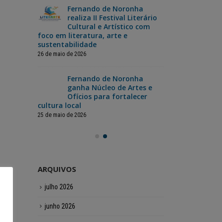
Fernando de Noronha
da
realiza II Festival Literário
Nor
ão dos
Cultural e Artístico com
Cop
foco em literatura, arte e
jog
sustentabilidade
12 de junho de 2
26 de maio de 2026
a
Fer
inas
Fernando de Noronha
cel
pecial
ganha Núcleo de Artes e
com
ristas
Ofícios para fortalecer
para toda a
cultura local
12 de junho de 2
25 de maio de 2026
ARQUIVOS
julho 2026
junho 2026