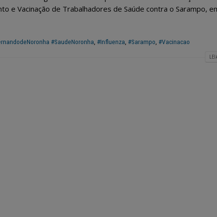
nto e Vacinação de Trabalhadores de Saúde contra o Sarampo, e
ernandodeNoronha #SaudeNoronha
,
#Influenza
,
#Sarampo
,
#Vacinacao
LEI