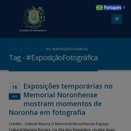
Português
▼
HOME
NOTÍCIAS
TAG -
#EXPOSIÇÃOFOTOGRÁFICA
Tag - #ExposiçãoFotográfica
Exposições temporárias no
16
Memorial Noronhense
dez
mostram momentos de
Noronha em fotografia
Crédito - Gabriel Moura O Memorial Noronhense Espaço
Cultural Marieta Borges, na Vila dos Remédios, recebe duas