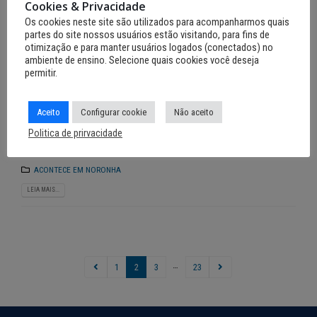
Cookies & Privacidade
programa para alavancar
Os cookies neste site são utilizados para acompanharmos quais
desenvolvimento do turismo
partes do site nossos usuários estão visitando, para fins de
otimização e para manter usuários logados (conectados) no
Com o objetivo de aumentar a competitividade e a capacidade
ambiente de ensino. Selecione quais cookies você deseja
de transformação dos municípios pernambucanos, o Sistema
permitir.
Fecomércio/Sesc/Senac-PE e o Instituto DEL lançam, nesta
sexta-feira (3), o Programa DEL Turismo - Desenvolvimento
Aceito
Configurar cookie
Não aceito
Econômico Local. A iniciativa visa implementar uma política de
turismo por meio de um modelo de gestão participativa, capaz
Politica de prirvacidade
de contribuir para o desenvolvimento sustentável e garantir...
ACONTECE EM NORONHA
LEIA MAIS...
…
1
2
3
23