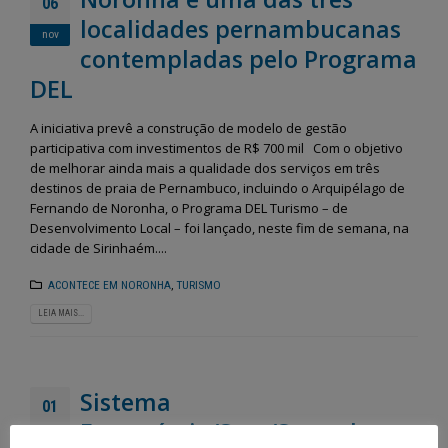
06
localidades pernambucanas
nov
contempladas pelo Programa
DEL
A iniciativa prevê a construção de modelo de gestão
participativa com investimentos de R$ 700 mil Com o objetivo
de melhorar ainda mais a qualidade dos serviços em três
destinos de praia de Pernambuco, incluindo o Arquipélago de
Fernando de Noronha, o Programa DEL Turismo – de
Desenvolvimento Local – foi lançado, neste fim de semana, na
cidade de Sirinhaém....
ACONTECE EM NORONHA
,
TURISMO
LEIA MAIS...
Sistema
01
Fecomércio/Sesc/Senac lança
nov