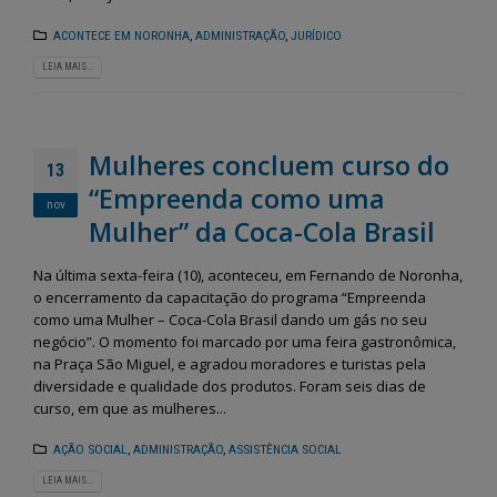
Fernando de Noronha vai
Semana do Meio Amb
dar início ao programa
2026 mobiliza comun
“Noronha na Palma da
em Fernando de Noro
ACONTECE EM NORONHA
,
ADMINISTRAÇÃO
,
JURÍDICO
Mão”, um sistema digital moderno
com ações de sustentabilidade 
para o recadastramento dos
educação ambiental
LEIA MAIS...
moradores
28 de maio de 2026
3 de julho de 2026
Fernando de Noronha
Mulheres concluem curso do
Noronha terá Arena da
realiza II Festival Liter
13
Copa para transmissão dos
Cultural e Artístico c
“Empreenda como uma
jogos do Brasil
foco em literatura, arte e
nov
sustentabilidade
12 de junho de 2026
Mulher” da Coca-Cola Brasil
26 de maio de 2026
Fernando de Noronha
Na última sexta-feira (10), aconteceu, em Fernando de Noronha,
celebra tradições juninas
Fernando de Noronha
o encerramento da capacitação do programa “Empreenda
com programação especial
ganha Núcleo de Arte
para toda a comunidade e turistas
Ofícios para fortalece
como uma Mulher – Coca-Cola Brasil dando um gás no seu
cultura local
12 de junho de 2026
negócio”. O momento foi marcado por uma feira gastronômica,
25 de maio de 2026
na Praça São Miguel, e agradou moradores e turistas pela
diversidade e qualidade dos produtos. Foram seis dias de
curso, em que as mulheres...
AÇÃO SOCIAL
,
ADMINISTRAÇÃO
,
ASSISTÊNCIA SOCIAL
LEIA MAIS...