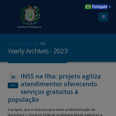
Português
▼
HOME
NOTÍCIAS
2023
Yearly Archives - 2023
INSS na Ilha: projeto agiliza
30
atendimentos oferecendo
nov
serviços gratuitos à
população
O projeto, que é uma parceria entre a Administração de
Noronha e o Governo Federal, englobará desde palestras a