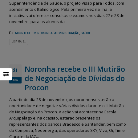
Superintendência de Saúde, o projeto Visão para Todos, com
atendimento oftalmológico. Pela primeira vez na ilha, a
iniciativa vai oferecer consultas e exames nos dias 27 e 28 de
novembro, para os alunos da...
ACONTECE EM NORONHA
,
ADMINISTRAÇÃO
,
SAÚDE
LEIA MAIS...
Noronha recebe o III Mutirão
21
de Negociação de Dívidas do
nov
Procon
A partir do dia 28 de novembro, os noronhenses terão a
oportunidade de negociar várias dívidas durante o III Mutirão
de Negociação do Procon. A ação vai acontecer na Escola
Arquipélago e, na ocasião, estarão presentes os
representantes dos bancos Bradesco e Santander, bem como
da Compesa, Neoenergia, das operadoras SKY, Vivo, Oi, Tim e
Claro, e da JAC...