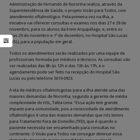
Administração de Fernando de Noronha realiza, através da
Superintendência de Saúde, o projeto Visão para Todos, com
atendimento oftalmológico. Pela primeira vez na ilha, a
iniciativa vai oferecer consultas e exames nos dias 27 e 28 de
novembro, para os alunos da Erem Arquipélago, e, entre os
dias 29 de novembro e 1º de dezembro, no Hospital São Lucas
(HSL), para a população em geral.
Todos os atendimentos serão realizados por uma equipe de
profissionais formada por médicos e técnicos. As consultas vão
ser realizadas das 8h às 12h e das 13h às 17h, e o
agendamento pode ser feito na recepção do Hospital São
Lucas ou pelo telefone 3619-0923.
A ida de médicos oftalmologistas para a ilha atende uma das
maiores demandas de Noronha, segundo a gerente de média
complexidade do HSL, Talita Lima. “Essa ação tem grande
impacto para comunidade, pois a necessidade de atendimento
oftalmológico é uma das maiores demandas que nós temos
para Tratamento Fora de Domicílio (TFD), que é quando o
paciente necessita ser encaminhado para consultas no
continente. O Visão para Todos vai conseguir diminuir essa
demanda, trazendo maior comodidade aos usuários”,