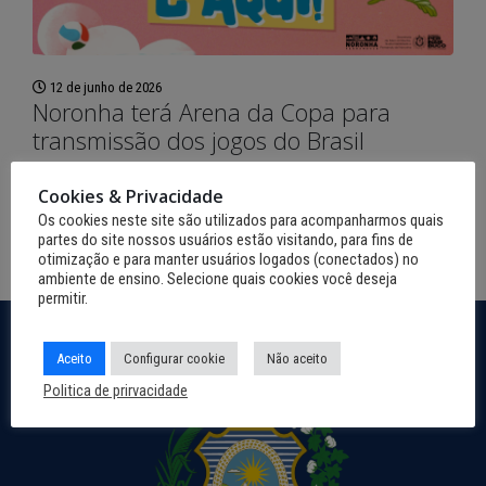
12 de junho de 2026
Noronha terá Arena da Copa para
transmissão dos jogos do Brasil
Leia mais
Cookies & Privacidade
Os cookies neste site são utilizados para acompanharmos quais
partes do site nossos usuários estão visitando, para fins de
otimização e para manter usuários logados (conectados) no
ambiente de ensino. Selecione quais cookies você deseja
permitir.
Aceito
Configurar cookie
Não aceito
Politica de prirvacidade