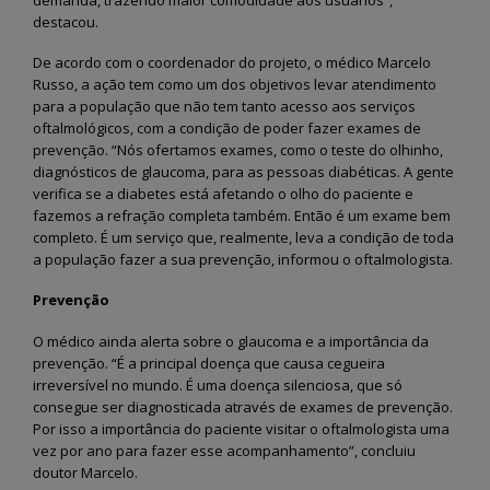
Fernando de Noronha vai
Semana do Meio Amb
dar início ao programa
2026 mobiliza comun
destacou.
“Noronha na Palma da
em Fernando de Noro
Mão”, um sistema digital moderno
com ações de sustentabilidade 
De acordo com o coordenador do projeto, o médico Marcelo
para o recadastramento dos
educação ambiental
Russo, a ação tem como um dos objetivos levar atendimento
moradores
28 de maio de 2026
3 de julho de 2026
para a população que não tem tanto acesso aos serviços
oftalmológicos, com a condição de poder fazer exames de
Fernando de Noronha
prevenção. “Nós ofertamos exames, como o teste do olhinho,
Noronha terá Arena da
realiza II Festival Liter
diagnósticos de glaucoma, para as pessoas diabéticas. A gente
Copa para transmissão dos
Cultural e Artístico c
jogos do Brasil
foco em literatura, arte e
verifica se a diabetes está afetando o olho do paciente e
sustentabilidade
12 de junho de 2026
fazemos a refração completa também. Então é um exame bem
26 de maio de 2026
completo. É um serviço que, realmente, leva a condição de toda
a população fazer a sua prevenção, informou o oftalmologista.
Fernando de Noronha
celebra tradições juninas
Fernando de Noronha
com programação especial
ganha Núcleo de Arte
Prevenção
para toda a comunidade e turistas
Ofícios para fortalece
cultura local
12 de junho de 2026
O médico ainda alerta sobre o glaucoma e a importância da
25 de maio de 2026
prevenção. “É a principal doença que causa cegueira
irreversível no mundo. É uma doença silenciosa, que só
consegue ser diagnosticada através de exames de prevenção.
Por isso a importância do paciente visitar o oftalmologista uma
vez por ano para fazer esse acompanhamento”, concluiu
doutor Marcelo.