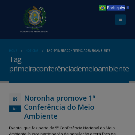
Português
▼
HOME
NOTÍCIAS
TAG -
PRIMEIRACONFERÊNCIADEMEIOAMBIENTE
Tag -
primeiraconferênciademeioambiente
Noronha promove 1ª
09
Conferência do Meio
jan
Ambiente
Evento, que faz parte da 5ª Conferência Nacional do Meio
Ambiente, busca participação da população e terá foco na