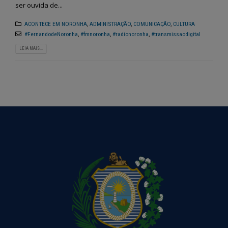
ser ouvida de...
ACONTECE EM NORONHA
,
ADMINISTRAÇÃO
,
COMUNICAÇÃO
,
CULTURA
#FernandodeNoronha
,
#fmnoronha
,
#radionoronha
,
#transmissaodigital
LEIA MAIS...