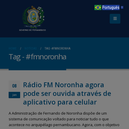
Português
▼
HOME
NOTÍCIAS
TAG -
#FMNORONHA
Tag - #fmnoronha
Rádio FM Noronha agora
08
pode ser ouvida através de
jan
aplicativo para celular
A Administração de Fernando de Noronha dispõe de um
sistema de comunicação voltado para noticiar tudo o que
acontece no arquipélago pernambucano. Agora, com o objetivo