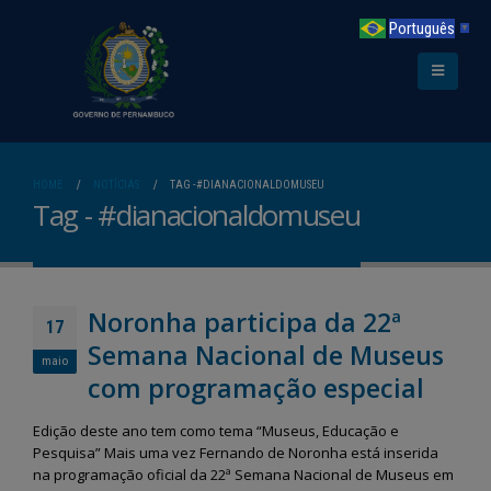
Português
▼
HOME
NOTÍCIAS
TAG -
#DIANACIONALDOMUSEU
Tag - #dianacionaldomuseu
Noronha participa da 22ª
17
Semana Nacional de Museus
maio
com programação especial
Edição deste ano tem como tema “Museus, Educação e
Pesquisa” Mais uma vez Fernando de Noronha está inserida
na programação oficial da 22ª Semana Nacional de Museus em