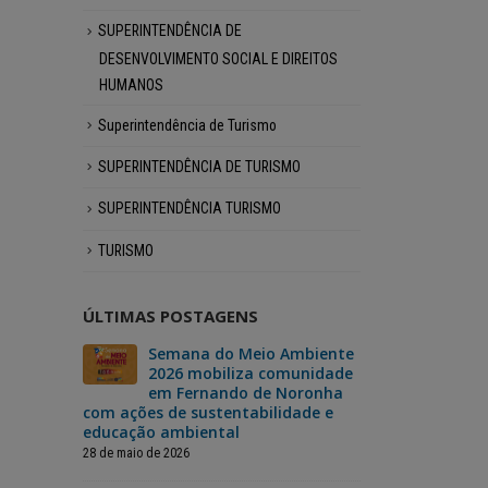
SUPERINTENDÊNCIA DE
DESENVOLVIMENTO SOCIAL E DIREITOS
HUMANOS
Superintendência de Turismo
SUPERINTENDÊNCIA DE TURISMO
SUPERINTENDÊNCIA TURISMO
TURISMO
ÚLTIMAS POSTAGENS
 vai
Semana do Meio Ambiente
Fer
ma
2026 mobiliza comunidade
dar
da
em Fernando de Noronha
“No
derno
com ações de sustentabilidade e
Mão”, um si
educação ambiental
para o reca
moradores
28 de maio de 2026
3 de julho de 202