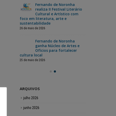
Fernando de Noronha
da
realiza II Festival Literário
Nor
ão dos
Cultural e Artístico com
Cop
foco em literatura, arte e
jog
sustentabilidade
12 de junho de 2
26 de maio de 2026
a
Fer
inas
Fernando de Noronha
cel
pecial
ganha Núcleo de Artes e
com
ristas
Ofícios para fortalecer
para toda a
cultura local
12 de junho de 2
25 de maio de 2026
ARQUIVOS
julho 2026
junho 2026