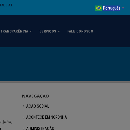
AL L.A.I.
Português
▼
TRANSPARÊNCIA
SERVIÇOS
FALE CONOSCO
NAVEGAÇÃO
AÇÃO SOCIAL
ACONTECE EM NORONHA
o João,
r
ADMINISTRAÇÃO