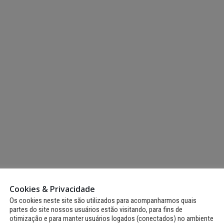
Fernando de Noronha
realiza II Festival Literário
Noronha terá Arena 
Cultural e Artístico com
Copa para transmiss
m literatura, arte e
jogos do Brasil
tabilidade
12 de junho de 2026
io de 2026
Fernando de Noronh
Fernando de Noronha
celebra tradições jun
ganha Núcleo de Artes e
com programação es
Ofícios para fortalecer
para toda a comunidade e tu
a local
12 de junho de 2026
io de 2026
Cookies & Privacidade
Os cookies neste site são utilizados para acompanharmos quais
partes do site nossos usuários estão visitando, para fins de
otimização e para manter usuários logados (conectados) no ambiente