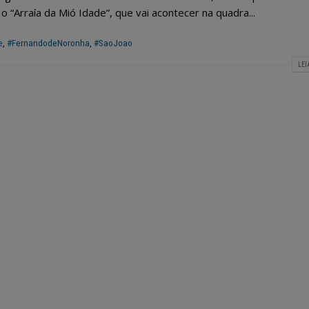
 “Arraía da Mió Idade”, que vai acontecer na quadra...
e
,
#FernandodeNoronha
,
#SaoJoao
LEI