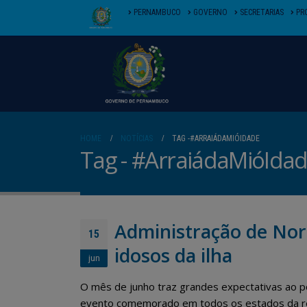
PERNAMBUCO
GOVERNO
SECRETARIAS
PR
HOME
NOTÍCIAS
TAG -
#ARRAIÁDAMIÓIDADE
Tag - #ArraiádaMióIda
Administração de Nor
15
idosos da ilha
jun
O mês de junho traz grandes expectativas ao po
evento comemorado em todos os estados da reg