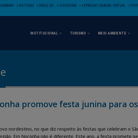
OGRAMAS
NOTÍCIAS
RÁDIO SEI
OUVIDORIA
EXPRESSO CIDADÃO VIRTUAL
PORT
INSTITUCIONAL
TURISMO
MEIO AMBIENTE
de
onha promove festa junina para os
vo nordestino, no que diz respeito às festas que celebram o Sã
ião. Em Noronha não é diferente. Este ano, a festa promete se