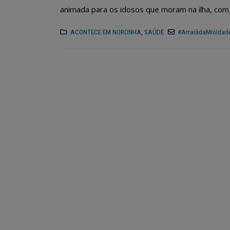
animada para os idosos que moram na ilha, com o
ACONTECE EM NORONHA
,
SAÚDE
#ArraiádaMióIdad