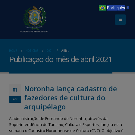
Português
▼
HOME
NOTÍCIAS
2021
ABRIL
Publicação do mês de abril 2021
Noronha lança cadastro de
01
fazedores de cultura do
abr
arquipélago
A administração de Fernando de Noronha, através da
Superintendência de Turismo, Cultura e Esportes, lançou esta
semana o Cadastro Noronhense de Cultura (CNC). O objetivo é