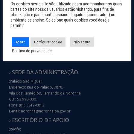
Os cookies neste site são utilizados para acompanharmos quais
partes do site nossos usuários estão visitando, para fins de
otimização e para manter usuários logados (conectados) no
ambiente de ensino. Selecione quais cookies você deseja
permitir.
Aceito
Configurar cookie
Não aceito
Politica de prirvacidade
› SEDE DA ADMINISTRAÇÃO
(Palácio São Miguel)
Endereço: Rua do Palácio, 7878,
Vila dos Remédios, Fernando de Noronha.
CEP: 53.990-000.
Fone: (81) 3619-0812
E-mail: noronha@noronha.pe.gov.br
› ESCRITÓRIO DE APOIO
(Recife)