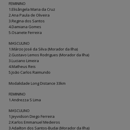
FEMININO
1.Elisângela Maria da Cruz
2.Ana Paula de Oliveira
3.Regina dos Santos
4.Damiana Gomes
5.Osanete Ferreira
MASCULINO
1.Márcio José da Silva (Morador da Ilha)
2.Gustavo Lemos Rodrigues (Morador da Ilha)
3.Luciano Limeira
4.Matheus Reis
5.João Carlos Raimundo
Modalidade Long Distance 33km
FEMININO
1.Andrezza S Lima
MASCULINO
1.Jeyvidson Diego Ferreira
2.Karlos Emmanuel Medeiros
3.Adailton dos Santos-Budai (Morador da Ilha)