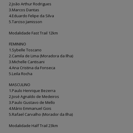
Fernando de Noronha vai
Semana do Meio Amb
2.João Arthur Rodrigues
dar início ao programa
2026 mobiliza comun
“Noronha na Palma da
em Fernando de Noro
3.Marcos Dantas
Mão”, um sistema digital moderno
com ações de sustentabilidade 
4.Eduardo Felipe da Silva
para o recadastramento dos
educação ambiental
5.Tarciso Jamisson
moradores
28 de maio de 2026
3 de julho de 2026
Modalidade Fast Trail 12km
Fernando de Noronha
Noronha terá Arena da
realiza II Festival Liter
FEMININO
Copa para transmissão dos
Cultural e Artístico c
1.Sybelle Toscano
jogos do Brasil
foco em literatura, arte e
2.Camila de Lima (Moradora da Ilha)
sustentabilidade
12 de junho de 2026
26 de maio de 2026
3.Michelle Cantisani
4.Ana Cristina da Fonseca
Fernando de Noronha
5.Leila Rocha
celebra tradições juninas
Fernando de Noronha
com programação especial
ganha Núcleo de Arte
para toda a comunidade e turistas
Ofícios para fortalece
MASCULINO
cultura local
12 de junho de 2026
1.Paulo Henrique Bezerra
25 de maio de 2026
2.José Agnaldo de Medeiros
3.Paulo Gustavo de Mello
4.Mário Emmanuel Gois
5.Rafael Carvalho (Morador da Ilha)
Modalidade Half Trail 23km