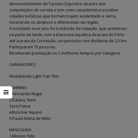
desenvolvimento do Turismo Esportivo através das
competições de corrida e tem como característica escolher
cidades turísticas que tenham trajeto acidentado e serra,
mostrando os atrativos e diferenciais da região.
A novidade esse ano foi a inclusão da natação, que aconteceu
na parte da tarde, com a travessia aquática da praia do Porto
até a praia da Conceição, um percurso com distância de 2,5 km.
Participaram 15 pessoas.
Receberam premiação os 5 melhores tempos por categoria.
GANHADORES
Modalidade Light Trail 7km
FEMININO
1.Fernanda Regia
2.Daiany Stein
3.Josi Paiva
4.Rizomar Aquino
5.Paula Maria de Melo
MASCULINO
1.Moises Felix