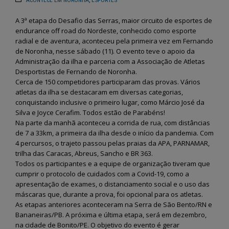
ACONTECE EM NORONHA
,
ESPORTES
A 3ª etapa do Desafio das Serras, maior circuito de esportes de
endurance off road do Nordeste, conhecido como esporte
radial e de aventura, aconteceu pela primeira vez em Fernando
de Noronha, nesse sábado (11). O evento teve o apoio da
Administração da ilha e parceria com a Associação de Atletas
Desportistas de Fernando de Noronha.
Cerca de 150 competidores participaram das provas. Vários
atletas da ilha se destacaram em diversas categorias,
conquistando inclusive o primeiro lugar, como Márcio José da
Silva e Joyce Cerafim. Todos estão de Parabéns!
Na parte da manhã aconteceu a corrida de rua, com distâncias
de 7 a 33km, a primeira da ilha desde o início da pandemia. Com
4 percursos, o trajeto passou pelas praias da APA, PARNAMAR,
trilha das Caracas, Abreus, Sancho e BR 363.
Todos os participantes e a equipe de organização tiveram que
cumprir o protocolo de cuidados com a Covid-19, como a
apresentação de exames, o distanciamento social e o uso das
máscaras que, durante a prova, foi opcional para os atletas.
As etapas anteriores aconteceram na Serra de São Bento/RN e
Bananeiras/PB. A próxima e última etapa, será em dezembro,
na cidade de Bonito/PE. O objetivo do evento é gerar