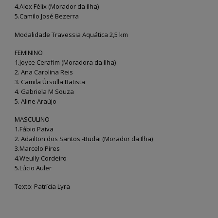
4.Alex Félix (Morador da Ilha)
5.Camilo José Bezerra
Modalidade Travessia Aquática 2,5 km
FEMININO
1.Joyce Cerafim (Moradora da Ilha)
2. Ana Carolina Reis
3. Camila Úrsulla Batista
4. Gabriela M Souza
5. Aline Araújo
MASCULINO
1.Fábio Paiva
2. Adailton dos Santos -Budai (Morador da Ilha)
3.Marcelo Pires
4.Weully Cordeiro
5.Lúcio Auler
Texto: Patrícia Lyra