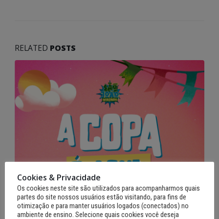
RELATED
POSTS
Cookies & Privacidade
Os cookies neste site são utilizados para acompanharmos quais
partes do site nossos usuários estão visitando, para fins de
otimização e para manter usuários logados (conectados) no
ambiente de ensino. Selecione quais cookies você deseja
12 de junho de 2026