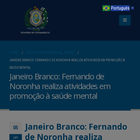
Português
▼
HOME
ACONTECE EM NORONHA
,
SAÚDE
JANEIRO BRANCO: FERNANDO DE NORONHA REALIZA ATIVIDADES EM PROMOÇÃO À
SAÚDE MENTAL
Janeiro Branco: Fernando de
Noronha realiza atividades em
promoção à saúde mental
Janeiro Branco: Fernando
05
de Noronha realiza
jan