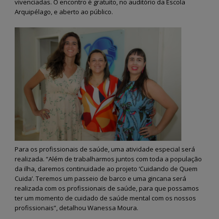
Fernando de Noronha vai
Semana do Meio Amb
vivenciadas. O encontro é gratuito, no auditório da Escola
dar início ao programa
2026 mobiliza comun
Arquipélago, e aberto ao público.
“Noronha na Palma da
em Fernando de Noro
Mão”, um sistema digital moderno
com ações de sustentabilidade 
para o recadastramento dos
educação ambiental
moradores
28 de maio de 2026
3 de julho de 2026
Fernando de Noronha
Noronha terá Arena da
realiza II Festival Liter
Copa para transmissão dos
Cultural e Artístico c
jogos do Brasil
foco em literatura, arte e
sustentabilidade
12 de junho de 2026
26 de maio de 2026
Fernando de Noronha
celebra tradições juninas
Fernando de Noronha
com programação especial
ganha Núcleo de Arte
para toda a comunidade e turistas
Ofícios para fortalece
cultura local
12 de junho de 2026
Para os profissionais de saúde, uma atividade especial será
25 de maio de 2026
realizada. “Além de trabalharmos juntos com toda a população
da ilha, daremos continuidade ao projeto ‘Cuidando de Quem
Cuida’. Teremos um passeio de barco e uma gincana será
realizada com os profissionais de saúde, para que possamos
ter um momento de cuidado de saúde mental com os nossos
profissionais”, detalhou Wanessa Moura.