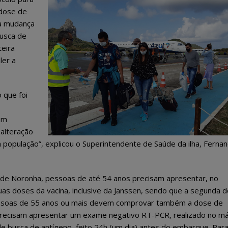
 dose de
ra mudança
usca de
teira
ler a
 que foi
em
alteração
a população”, explicou o Superintendente de Saúde da ilha, Ferna
 de Noronha, pessoas de até 54 anos precisam apresentar, no
duas doses da vacina, inclusive da Janssen, sendo que a segunda 
 Pessoas de 55 anos ou mais devem comprovar também a dose de
 precisam apresentar um exame negativo RT-PCR, realizado no m
e busca de antígeno, feito 24h (um dia) antes do embarque. Par