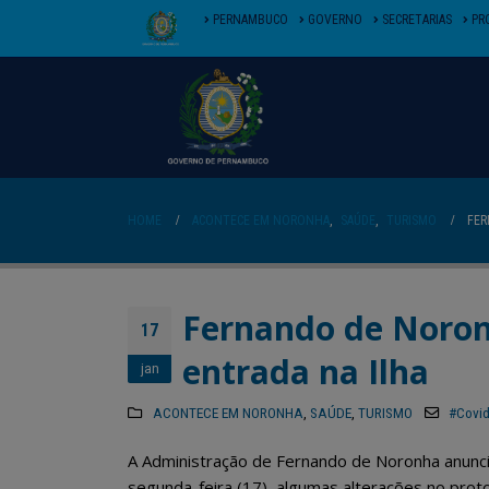
PERNAMBUCO
GOVERNO
SECRETARIAS
PR
HOME
ACONTECE EM NORONHA
,
SAÚDE
,
TURISMO
FER
Fernando de Noron
17
entrada na Ilha
jan
ACONTECE EM NORONHA
,
SAÚDE
,
TURISMO
#Covi
A Administração de Fernando de Noronha anunc
segunda-feira (17), algumas alterações no prot