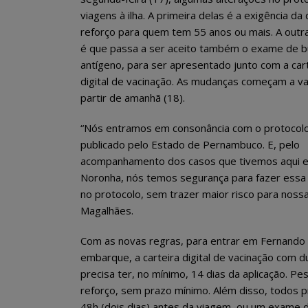
viagens à ilha. A primeira delas é a exigência da
reforço para quem tem 55 anos ou mais. A out
é que passa a ser aceito também o exame de b
antígeno, para ser apresentado junto com a car
digital de vacinação. As mudanças começam a va
partir de amanhã (18).
“Nós entramos em consonância com o protocolo
publicado pelo Estado de Pernambuco. E, pelo
acompanhamento dos casos que tivemos aqui 
Noronha, nós temos segurança para fazer essa 
no protocolo, sem trazer maior risco para noss
Magalhães.
Com as novas regras, para entrar em Fernando
embarque, a carteira digital de vacinação com 
precisa ter, no mínimo, 14 dias da aplicação.
reforço, sem prazo mínimo. Além disso, todos
48h (dois dias) antes da viagem, ou um exame d