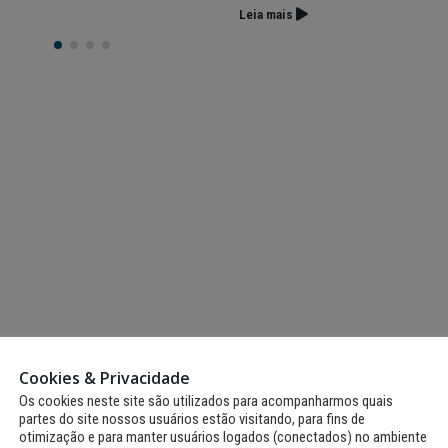
Cultural e Artístico com
Copa para transmiss
Leia mais
m literatura, arte e
jogos do Brasil
tabilidade
12 de junho de 2026
io de 2026
Fernando de Noronh
Fernando de Noronha
celebra tradições jun
ganha Núcleo de Artes e
com programação es
Ofícios para fortalecer
para toda a comunidade e tu
a local
12 de junho de 2026
io de 2026
Cookies & Privacidade
Os cookies neste site são utilizados para acompanharmos quais
partes do site nossos usuários estão visitando, para fins de
otimização e para manter usuários logados (conectados) no ambiente