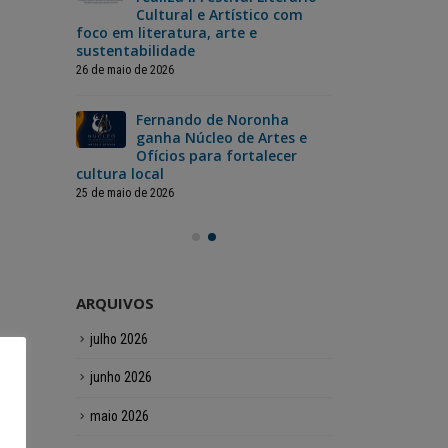
ão dos
Cultural e Artístico com
Cop
foco em literatura, arte e
jog
sustentabilidade
12 de junho de 2
26 de maio de 2026
a
Fer
inas
Fernando de Noronha
cel
pecial
ganha Núcleo de Artes e
com
ristas
Ofícios para fortalecer
para toda a
cultura local
12 de junho de 2
25 de maio de 2026
ARQUIVOS
julho 2026
junho 2026
maio 2026