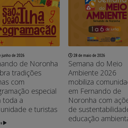
 junho de 2026
28 de maio de 2026
nando de Noronha
Semana do Meio
bra tradições
Ambiente 2026
inas com
mobiliza comunid
Semana do Meio Ambiente
Fernando de Noronha
2026 mobiliza comunidade
dar início ao progra
gramação especial
em Fernando de
em Fernando de Noronha
“Noronha na Palma 
ões de sustentabilidade e
Mão”, um sistema digital mo
a toda a
Noronha com açõ
ção ambiental
para o recadastramento dos
unidade e turistas
de sustentabilidad
moradores
io de 2026
3 de julho de 2026
educação ambient
Fernando de Noronha
is
realiza II Festival Literário
Noronha terá Arena 