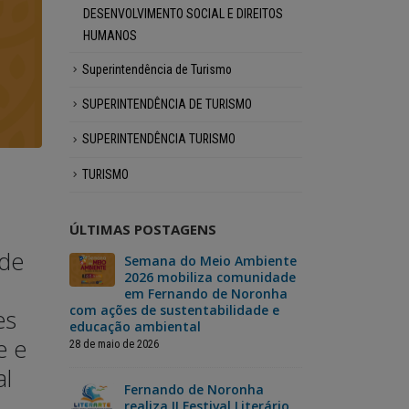
DESENVOLVIMENTO SOCIAL E DIREITOS
HUMANOS
Superintendência de Turismo
SUPERINTENDÊNCIA DE TURISMO
SUPERINTENDÊNCIA TURISMO
TURISMO
25 de maio 
26 de maio de 2026
Fernan
Fernando de Noronha
ganha N
ÚLTIMAS POSTAGENS
realiza II Festival
ade
e Ofíci
Literário Cultural e
 vai
Semana do Meio Ambiente
Fer
ma
2026 mobiliza comunidade
dar
fortalec
Artístico com foco em
da
em Fernando de Noronha
“No
derno
com ações de sustentabilidade e
Mão”, um si
es
literatura, arte e
educação ambiental
para o reca
Leia mais
e e
moradores
sustentabilidade
28 de maio de 2026
3 de julho de 202
al
Fernando de Noronha
Leia mais
da
realiza II Festival Literário
Nor