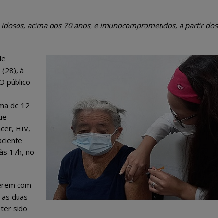
rá idosos, acima dos 70 anos, e imunocomprometidos, a partir dos
de
 (28), à
 O público-
ma de 12
ue
cer, HIV,
aciente
 às 17h, no
verem com
 as duas
ter sido