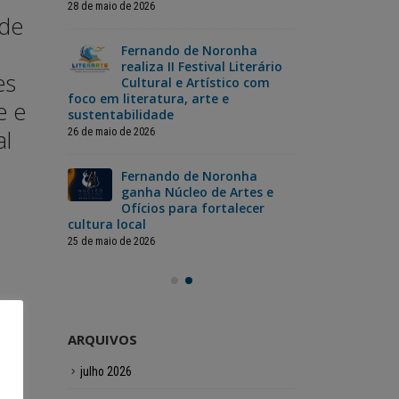
realiza II Festival
moradores
28 de maio de 2026
ade
e Ofíci
Literário Cultural e
3 de julho de 202
fortalec
Fernando de Noronha
Artístico com foco em
da
realiza II Festival Literário
Nor
es
literatura, arte e
ão dos
Cultural e Artístico com
Cop
foco em literatura, arte e
jog
Leia mais
e e
sustentabilidade
sustentabilidade
12 de junho de 2
al
26 de maio de 2026
Leia mais
a
Fer
inas
Fernando de Noronha
cel
pecial
ganha Núcleo de Artes e
com
ristas
Ofícios para fortalecer
para toda a
cultura local
12 de junho de 2
25 de maio de 2026
ARQUIVOS
julho 2026