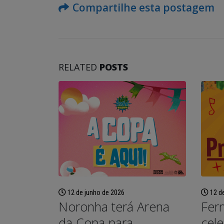
Compartilhe esta postagem
RELATED
POSTS
Fernando de Noronha vai
dar início ao programa
12 de
12 de junho de 2026
“Noronha na Palma da
Fer
Noronha
Noronha terá Arena
Mão”, um sistema digital moderno
com aç
para o recadastramento dos
educa
cele
o
da Copa para