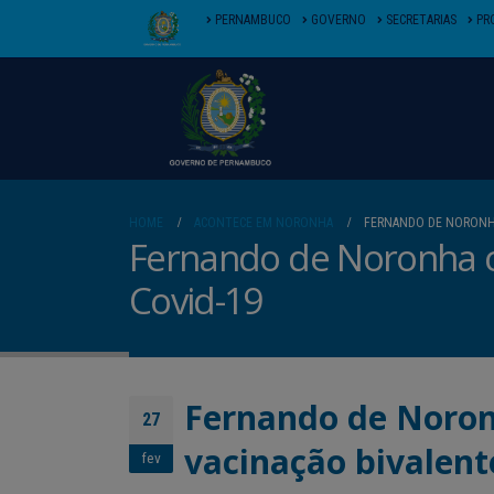
PERNAMBUCO
GOVERNO
SECRETARIAS
PR
HOME
ACONTECE EM NORONHA
FERNANDO DE NORONHA 
Fernando de Noronha co
Covid-19
Fernando de Noron
27
vacinação bivalent
fev