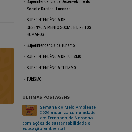
Superintendência de Desenvolvimento
Social e Direitos Humanos
SUPERINTENDÊNCIA DE
DESENVOLVIMENTO SOCIAL E DIREITOS
HUMANOS
Superintendência de Turismo
SUPERINTENDÊNCIA DE TURISMO
SUPERINTENDÊNCIA TURISMO
TURISMO
ÚLTIMAS POSTAGENS
 vai
Semana do Meio Ambiente
Fer
ma
2026 mobiliza comunidade
dar
25 de maio 
26 de maio de 2026
da
em Fernando de Noronha
“No
Fernan
Fernando de Noronha
derno
com ações de sustentabilidade e
Mão”, um si
educação ambiental
para o reca
ganha N