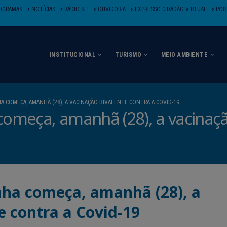
OGRAMAS
NOTÍCIAS
RÁDIO SEI
OUVIDORIA
EXPRESSO CIDADÃO VIRTUAL
PORT
INSTITUCIONAL
TURISMO
MEIO AMBIENTE
COMEÇA, AMANHÃ (28), A VACINAÇÃO BIVALENTE CONTRA A COVID-19
meça, amanhã (28), a vacinação
ha começa, amanhã (28), a
e contra a Covid-19