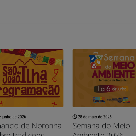
Semana do Meio Ambiente
Fernando de Noronha
2026 mobiliza comunidade
dar início ao progra
 junho de 2026
28 de maio de 2026
em Fernando de Noronha
“Noronha na Palma 
nando de Noronha
Semana do Meio
ões de sustentabilidade e
Mão”, um sistema digital mo
ção ambiental
para o recadastramento dos
bra tradições
Ambiente 2026