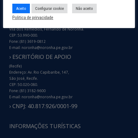
› SEDE DA ADMINISTRAÇÃO
Aceito
Configurar cookie
Não aceito
(Palácio São Miguel)
Politica de prirvacidade
Endereço: Rua do Palácio, 7878,
Vila dos Remédios, Fernando de Noronha.
CEP: 53.990-000.
Fone: (81) 3619-0812
E-mail: noronha@noronha.pe.gov.br
› ESCRITÓRIO DE APOIO
(Recife)
Endereço: Av. Rio Capibaribe, 147,
São José, Recife.
CEP: 50.020-080.
Fone: (81) 3182-9600
E-mail: noronha@noronha.pe.gov.br
› CNPJ: 40.817.926/0001-99
INFORMAÇÕES TURÍSTICAS
COMO CHEGAR