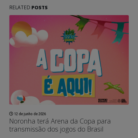
Fernando de Noronha vai
Semana do Meio Amb
dar início ao programa
2026 mobiliza comun
RELATED
POSTS
“Noronha na Palma da
em Fernando de Noro
Mão”, um sistema digital moderno
com ações de sustentabilidade 
para o recadastramento dos
educação ambiental
moradores
28 de maio de 2026
3 de julho de 2026
Fernando de Noronha
Noronha terá Arena da
realiza II Festival Liter
Copa para transmissão dos
Cultural e Artístico c
jogos do Brasil
foco em literatura, arte e
sustentabilidade
12 de junho de 2026
26 de maio de 2026
Fernando de Noronha
celebra tradições juninas
Fernando de Noronha
com programação especial
ganha Núcleo de Arte
para toda a comunidade e turistas
Ofícios para fortalece
cultura local
12 de junho de 2026
25 de maio de 2026
12 de junho de 2026
Noronha terá Arena da Copa para
transmissão dos jogos do Brasil