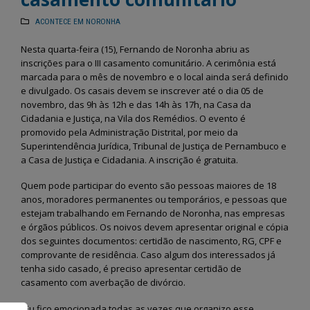
ACONTECE EM NORONHA
Nesta quarta-feira (15), Fernando de Noronha abriu as
inscrições para o III casamento comunitário. A cerimônia está
marcada para o mês de novembro e o local ainda será definido
e divulgado. Os casais devem se inscrever até o dia 05 de
novembro, das 9h às 12h e das 14h às 17h, na Casa da
Cidadania e Justiça, na Vila dos Remédios. O evento é
promovido pela Administração Distrital, por meio da
Superintendência Jurídica, Tribunal de Justiça de Pernambuco e
a Casa de Justiça e Cidadania. A inscrição é gratuita.
Quem pode participar do evento são pessoas maiores de 18
anos, moradores permanentes ou temporários, e pessoas que
estejam trabalhando em Fernando de Noronha, nas empresas
e órgãos públicos. Os noivos devem apresentar original e cópia
dos seguintes documentos: certidão de nascimento, RG, CPF e
comprovante de residência. Caso algum dos interessados já
tenha sido casado, é preciso apresentar certidão de
casamento com averbação de divórcio.
“Eu fico emocionada todas as vezes que organizo esse