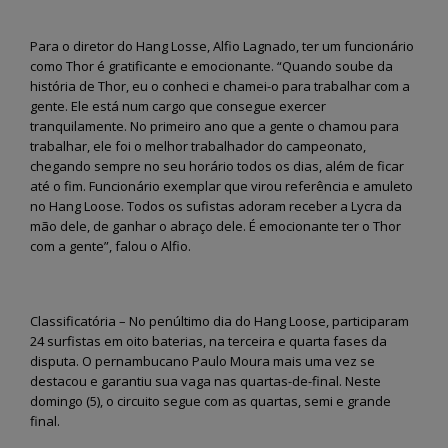
Para o diretor do Hang Losse, Alfio Lagnado, ter um funcionário
como Thor é gratificante e emocionante. “Quando soube da
história de Thor, eu o conheci e chamei-o para trabalhar com a
gente. Ele está num cargo que consegue exercer
tranquilamente. No primeiro ano que a gente o chamou para
trabalhar, ele foi o melhor trabalhador do campeonato,
chegando sempre no seu horário todos os dias, além de ficar
até o fim. Funcionário exemplar que virou referência e amuleto
no Hang Loose. Todos os sufistas adoram receber a Lycra da
mão dele, de ganhar o abraço dele. É emocionante ter o Thor
com a gente”, falou o Alfio.
Classificatória – No penúltimo dia do Hang Loose, participaram
24 surfistas em oito baterias, na terceira e quarta fases da
disputa. O pernambucano Paulo Moura mais uma vez se
destacou e garantiu sua vaga nas quartas-de-final. Neste
domingo (5), o circuito segue com as quartas, semi e grande
final.