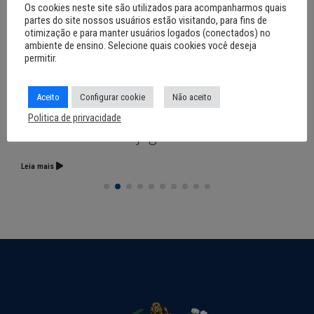
Os cookies neste site são utilizados para acompanharmos quais
partes do site nossos usuários estão visitando, para fins de
otimização e para manter usuários logados (conectados) no
ambiente de ensino. Selecione quais cookies você deseja
permitir.
Aceito
Configurar cookie
Não aceito
12 de junho de 2026
Noronha terá Arena da Copa para
Politica de prirvacidade
transmissão dos jogos do Brasil
Leia mais