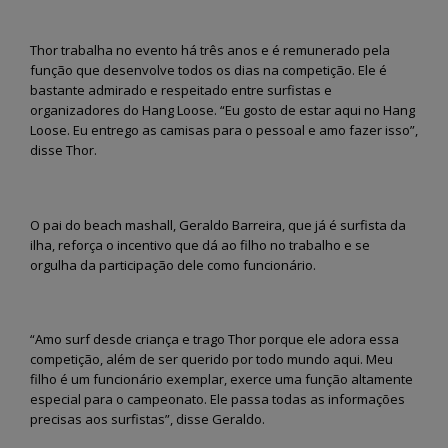
Fernando de Noronha vai
Semana do Meio Amb
dar início ao programa
2026 mobiliza comun
“Noronha na Palma da
em Fernando de Noro
Mão”, um sistema digital moderno
com ações de sustentabilidade 
Thor trabalha no evento há três anos e é remunerado pela
para o recadastramento dos
educação ambiental
função que desenvolve todos os dias na competição. Ele é
moradores
28 de maio de 2026
bastante admirado e respeitado entre surfistas e
3 de julho de 2026
organizadores do Hang Loose. “Eu gosto de estar aqui no Hang
Fernando de Noronha
Loose. Eu entrego as camisas para o pessoal e amo fazer isso”,
Noronha terá Arena da
realiza II Festival Liter
disse Thor.
Copa para transmissão dos
Cultural e Artístico c
jogos do Brasil
foco em literatura, arte e
sustentabilidade
12 de junho de 2026
26 de maio de 2026
O pai do beach mashall, Geraldo Barreira, que já é surfista da
Fernando de Noronha
ilha, reforça o incentivo que dá ao filho no trabalho e se
celebra tradições juninas
Fernando de Noronha
orgulha da participação dele como funcionário.
com programação especial
ganha Núcleo de Arte
para toda a comunidade e turistas
Ofícios para fortalece
cultura local
12 de junho de 2026
25 de maio de 2026
“Amo surf desde criança e trago Thor porque ele adora essa
competição, além de ser querido por todo mundo aqui. Meu
filho é um funcionário exemplar, exerce uma função altamente
especial para o campeonato. Ele passa todas as informações
precisas aos surfistas”, disse Geraldo.