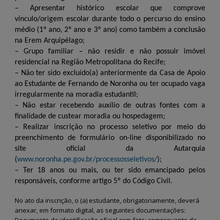
Fernando de Noronha vai
Semana do Meio Amb
dar início ao programa
2026 mobiliza comun
– Apresentar histórico escolar que comprove
“Noronha na Palma da
em Fernando de Noro
vínculo/origem escolar durante todo o percurso do ensino
Mão”, um sistema digital moderno
com ações de sustentabilidade 
para o recadastramento dos
educação ambiental
médio (1º ano, 2º ano e 3º ano) como também a conclusão
moradores
28 de maio de 2026
na Erem Arquipélago;
3 de julho de 2026
– Grupo familiar – não residir e não possuir imóvel
Fernando de Noronha
residencial na Região Metropolitana do Recife;
Noronha terá Arena da
realiza II Festival Liter
– Não ter sido excluído(a) anteriormente da Casa de Apoio
Copa para transmissão dos
Cultural e Artístico c
ao Estudante de Fernando de Noronha ou ter ocupado vaga
jogos do Brasil
foco em literatura, arte e
sustentabilidade
12 de junho de 2026
irregularmente na moradia estudantil;
26 de maio de 2026
– Não estar recebendo auxílio de outras fontes com a
finalidade de custear moradia ou hospedagem;
Fernando de Noronha
celebra tradições juninas
Fernando de Noronha
– Realizar inscrição no processo seletivo por meio do
com programação especial
ganha Núcleo de Arte
preenchimento de formulário on-line disponibilizado no
para toda a comunidade e turistas
Ofícios para fortalece
cultura local
12 de junho de 2026
site oficial da Autarquia
25 de maio de 2026
(
www.noronha.pe.gov.br/processosseletivos/
);
– Ter 18 anos ou mais, ou ter sido emancipado pelos
responsáveis, conforme artigo 5º do Código Civil.
No ato da inscrição, o (a) estudante, obrigatoriamente, deverá
anexar, em formato digital, as seguintes documentações:
Documento de identificação oficial com foto; comprovante de