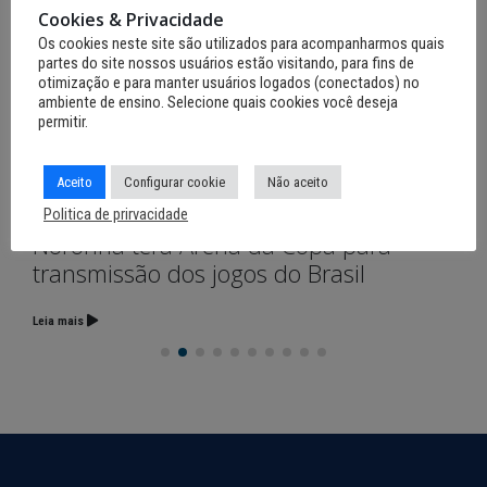
Cookies & Privacidade
Os cookies neste site são utilizados para acompanharmos quais
partes do site nossos usuários estão visitando, para fins de
otimização e para manter usuários logados (conectados) no
ambiente de ensino. Selecione quais cookies você deseja
permitir.
Aceito
Configurar cookie
Não aceito
Politica de prirvacidade
12 de junho de 2026
Noronha terá Arena da Copa para
transmissão dos jogos do Brasil
Leia mais