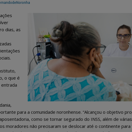
ernandodeNoronha
 ações
lver
o dias, as
zadas
rientações
ciais.
stituto,
o, o que é
r entrada
dania,
mportante para a comunidade noronhense. “Alcançou o objetivo pr
aposentadoria, como se tornar segurado do INSS, além de várias
, os moradores não precisaram se deslocar até o continente para 