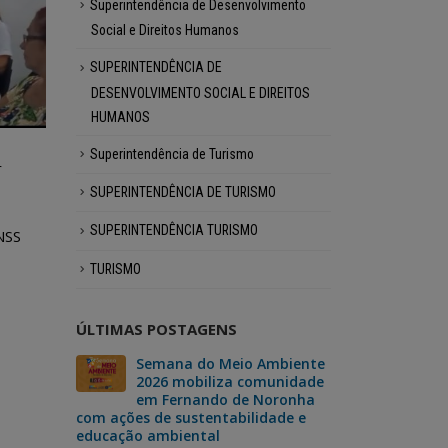
Superintendência de Desenvolvimento
Social e Direitos Humanos
SUPERINTENDÊNCIA DE
DESENVOLVIMENTO SOCIAL E DIREITOS
HUMANOS
Superintendência de Turismo
r
SUPERINTENDÊNCIA DE TURISMO
SUPERINTENDÊNCIA TURISMO
NSS
TURISMO
ÚLTIMAS POSTAGENS
 vai
Semana do Meio Ambiente
Fer
ma
2026 mobiliza comunidade
dar
da
em Fernando de Noronha
“No
derno
com ações de sustentabilidade e
Mão”, um si
educação ambiental
para o reca