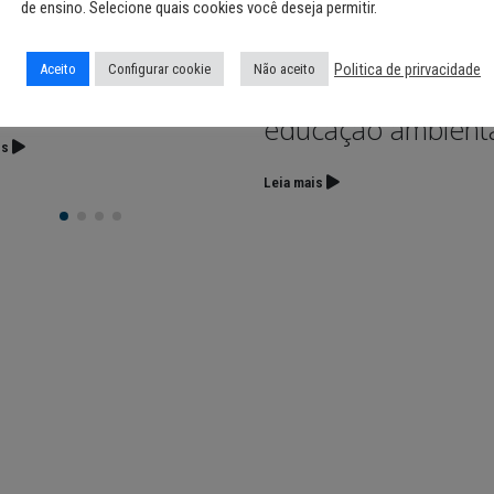
de ensino. Selecione quais cookies você deseja permitir.
gramação especial
em Fernando de
a toda a
Noronha com açõ
Politica de prirvacidade
Aceito
Configurar cookie
Não aceito
unidade e turistas
de sustentabilidad
educação ambient
is
Leia mais