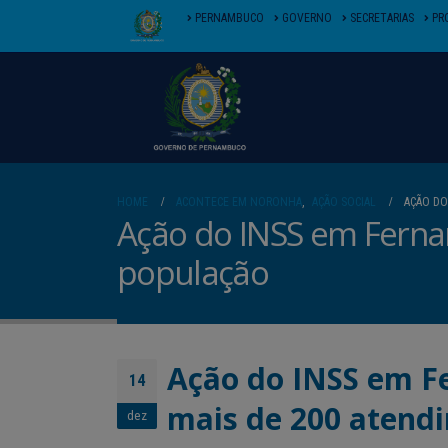
PERNAMBUCO
GOVERNO
SECRETARIAS
PR
HOME
ACONTECE EM NORONHA
,
AÇÃO SOCIAL
AÇÃO DO
Ação do INSS em Ferna
população
Ação do INSS em F
14
mais de 200 atend
dez