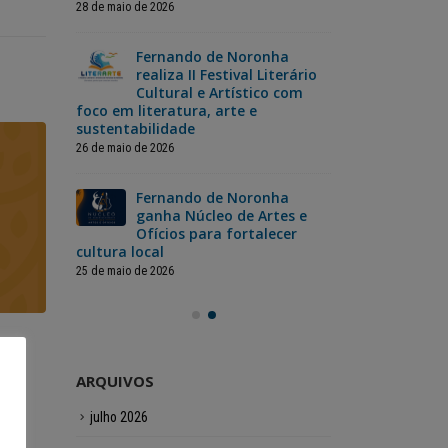
moradores
28 de maio de 2026
3 de julho de 202
Fernando de Noronha
da
realiza II Festival Literário
Nor
ão dos
Cultural e Artístico com
Cop
foco em literatura, arte e
jog
sustentabilidade
12 de junho de 2
26 de maio de 2026
a
Fer
inas
Fernando de Noronha
cel
pecial
ganha Núcleo de Artes e
com
ristas
Ofícios para fortalecer
para toda a
cultura local
12 de junho de 2
25 de maio de 2026
25 de maio 
26 de maio de 2026
Fernan
Fernando de Noronha
ARQUIVOS
ganha N
realiza II Festival
julho 2026
ade
e Ofíci
Literário Cultural e