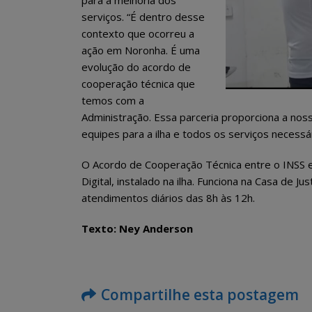
para a melhoria dos
serviços. “É dentro desse
contexto que ocorreu a
ação em Noronha. É uma
evolução do acordo de
cooperação técnica que
temos com a
Administração. Essa parceria proporciona a noss
equipes para a ilha e todos os serviços necessár
O Acordo de Cooperação Técnica entre o INSS e
Digital, instalado na ilha. Funciona na Casa de J
atendimentos diários das 8h às 12h.
Texto: Ney Anderson
Fernando de Noronha vai
dar início ao programa
“Noronha na Palma da
Mão”, um sistema digital moderno
com aç
Compartilhe esta postagem
para o recadastramento dos
educa