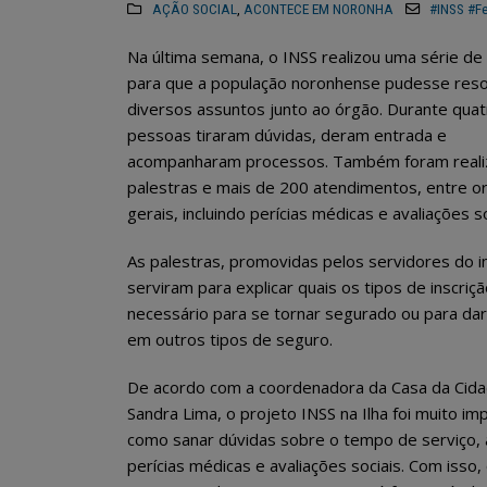
AÇÃO SOCIAL
,
ACONTECE EM NORONHA
#INSS #F
Na última semana, o INSS realizou uma série de
para que a população noronhense pudesse reso
diversos assuntos junto ao órgão. Durante quatr
pessoas tiraram dúvidas, deram entrada e
acompanharam processos. Também foram reali
palestras e mais de 200 atendimentos,
entre o
gerais,
incluindo
perícias médica
s e
avaliações so
As palestras, promovidas pelos servidores do in
serviram para explicar quais os tipos de inscriçã
necessário para se tornar segurado ou para da
em outros tipos de seguro.
De acordo com a coordenadora da Casa da Cida
Sandra Lima, o projeto INSS na Ilha foi muito i
como sanar dúvidas sobre o tempo de serviço, 
perícias médicas e avaliações sociais. Com isso