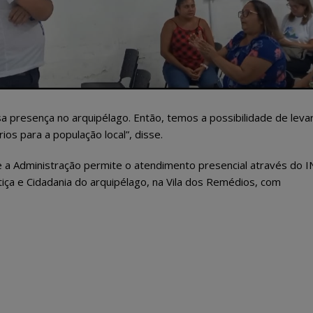
a presença no arquipélago. Então, temos a possibilidade de leva
ios para a população local”, disse.
 a Administração permite o atendimento presencial através do I
ustiça e Cidadania do arquipélago, na Vila dos Remédios, com
Semana do Meio Ambiente
Fernando de Noronha
2026 mobiliza comunidade
dar início ao progra
em Fernando de Noronha
“Noronha na Palma 
ões de sustentabilidade e
Mão”, um sistema digital mo
ção ambiental
para o recadastramento dos