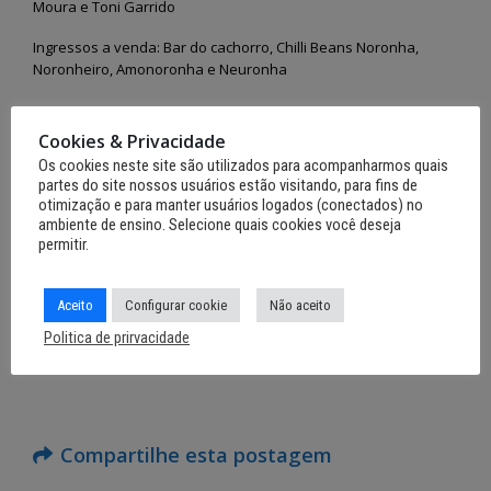
Moura e Toni Garrido
Ingressos a venda: Bar do cachorro, Chilli Beans Noronha,
Noronheiro, Amonoronha e Neuronha
Cookies & Privacidade
DIA 05/04/2024
Os cookies neste site são utilizados para acompanharmos quais
partes do site nossos usuários estão visitando, para fins de
Feira Gastronômica
otimização e para manter usuários logados (conectados) no
ambiente de ensino. Selecione quais cookies você deseja
Praça da Vila dos Remédios
permitir.
Alguns restaurantes de Noronha estarão com pratos com
preços acessíveis ao morador
Aceito
Configurar cookie
Não aceito
Música ao vivo com atrações locais e recreação para as
Politica de prirvacidade
crianças
Compartilhe esta postagem