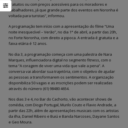
Fernando de Noronha vai
Semana do Meio Amb
gratuitos ou com preços acessíveis para os moradores e
dar início ao programa
2026 mobiliza comun
“Noronha na Palma da
em Fernando de Noro
trabalhadores, já que grande parte dos eventos em Noronha é
Mão”, um sistema digital moderno
com ações de sustentabilidade 
voltada para turistas”, informou.
para o recadastramento dos
educação ambiental
moradores
28 de maio de 2026
A programação tem início com a apresentação do filme “Uma
3 de julho de 2026
noite inesquecível – Verão”, no dia 1° de abril, a partir das 20h,
Fernando de Noronha
no Forte Noronha, com direito a pipoca. A entrada é gratuita e a
Noronha terá Arena da
realiza II Festival Liter
faixa etária é 12 anos.
Copa para transmissão dos
Cultural e Artístico c
jogos do Brasil
foco em literatura, arte e
sustentabilidade
No dia 3, a programação começa com uma palestra de Nara
12 de junho de 2026
26 de maio de 2026
Marques, influenciadora digital no segmento fitness, com o
tema “A coragem de viver uma vida que vale a pena”. A
Fernando de Noronha
conversa vai abordar sua trajetória, com o objetivo de ajudar
celebra tradições juninas
Fernando de Noronha
com programação especial
ganha Núcleo de Arte
as pessoas a transformarem os sentimentos. A organização
para toda a comunidade e turistas
Ofícios para fortalece
disponibiliza 50 vagas e as inscrições podem ser realizadas
cultura local
12 de junho de 2026
através do número (61) 98480 4654.
25 de maio de 2026
Nos dias 3 e 4, no Bar do Cachorto, vão acontecer shows de
comédia, com Diogo Portugal, Murilo Couto e Flavio Andrade, a
partir das 22h, além de apresentações musicais com os artistas
da ilha, Daniel Ribeiro e Buiú e Banda Narcoses, Dayane Santos
e Geo Moura.