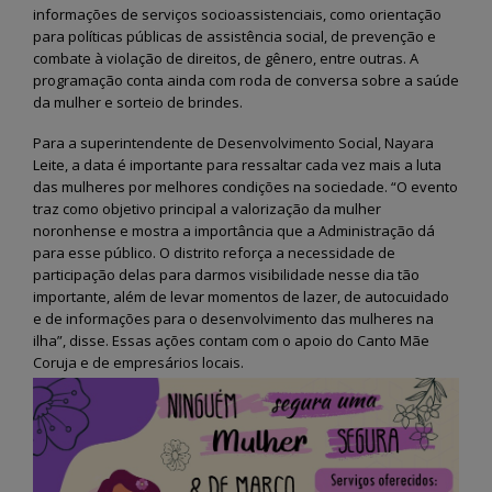
Fernando de Noronha vai
Semana do Meio Amb
informações de serviços socioassistenciais, como orientação
dar início ao programa
2026 mobiliza comun
“Noronha na Palma da
em Fernando de Noro
para políticas públicas de assistência social, de prevenção e
Mão”, um sistema digital moderno
com ações de sustentabilidade 
combate à violação de direitos, de gênero, entre outras. A
para o recadastramento dos
educação ambiental
programação conta ainda com roda de conversa sobre a saúde
moradores
28 de maio de 2026
da mulher e sorteio de brindes.
3 de julho de 2026
Fernando de Noronha
Para a superintendente de Desenvolvimento Social, Nayara
Noronha terá Arena da
realiza II Festival Liter
Leite, a data é importante para ressaltar cada vez mais a luta
Copa para transmissão dos
Cultural e Artístico c
das mulheres por melhores condições na sociedade. “O evento
jogos do Brasil
foco em literatura, arte e
sustentabilidade
traz como objetivo principal a valorização da mulher
12 de junho de 2026
26 de maio de 2026
noronhense e mostra a importância que a Administração dá
para esse público. O distrito reforça a necessidade de
Fernando de Noronha
participação delas para darmos visibilidade nesse dia tão
celebra tradições juninas
Fernando de Noronha
com programação especial
ganha Núcleo de Arte
importante, além de levar momentos de lazer, de autocuidado
para toda a comunidade e turistas
Ofícios para fortalece
e de informações para o desenvolvimento das mulheres na
cultura local
12 de junho de 2026
ilha”, disse. Essas ações contam com o apoio do Canto Mãe
25 de maio de 2026
Coruja e de empresários locais.