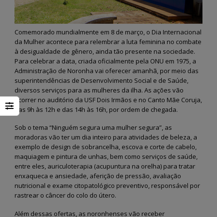
Comemorado mundialmente em 8 de março, o Dia Internacional
da Mulher acontece para relembrar a luta feminina no combate
à desigualdade de gênero, ainda tão presente na sociedade.
Para celebrar a data, criada oficialmente pela ONU em 1975, a
Administração de Noronha vai oferecer amanhã, por meio das
superintendências de Desenvolvimento Social e de Saúde,
diversos serviços para as mulheres da ilha. As ações vão
ocorrer no auditório da USF Dois Irmãos e no Canto Mãe Coruja,
das 9h às 12h e das 14h às 16h, por ordem de chegada.
Sob o tema “Ninguém segura uma mulher segura”, as
moradoras vão ter um dia inteiro para atividades de beleza, a
exemplo de design de sobrancelha, escova e corte de cabelo,
maquiagem e pintura de unhas, bem como serviços de saúde,
entre eles, auriculoterapia (acupuntura na orelha) para tratar
enxaqueca e ansiedade, aferição de pressão, avaliação
nutricional e exame citopatológico preventivo, responsável por
rastrear o câncer do colo do útero.
Além dessas ofertas, as noronhenses vão receber