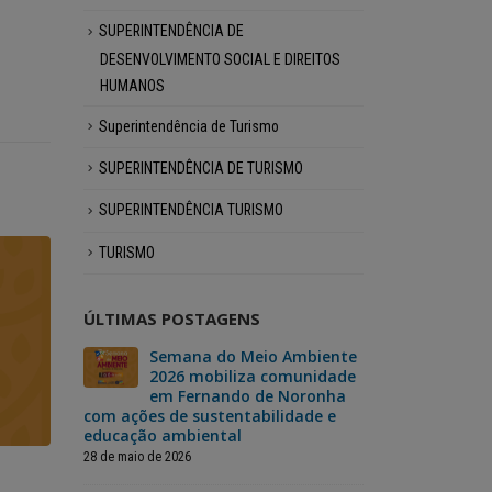
SUPERINTENDÊNCIA DE
DESENVOLVIMENTO SOCIAL E DIREITOS
HUMANOS
Superintendência de Turismo
SUPERINTENDÊNCIA DE TURISMO
SUPERINTENDÊNCIA TURISMO
TURISMO
ÚLTIMAS POSTAGENS
 vai
Semana do Meio Ambiente
Fer
ma
2026 mobiliza comunidade
dar
da
em Fernando de Noronha
“No
derno
com ações de sustentabilidade e
Mão”, um si
educação ambiental
para o reca
moradores
28 de maio de 2026
3 de julho de 202
25 de maio 
26 de maio de 2026