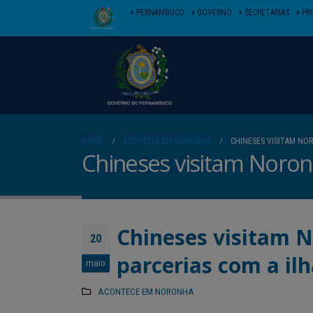
PERNAMBUCO
GOVERNO
SECRETARIAS
PR
HOME
ACONTECE EM NORONHA
CHINESES VISITAM NOR
Chineses visitam Noronh
Chineses visitam N
20
parcerias com a il
maio
ACONTECE EM NORONHA