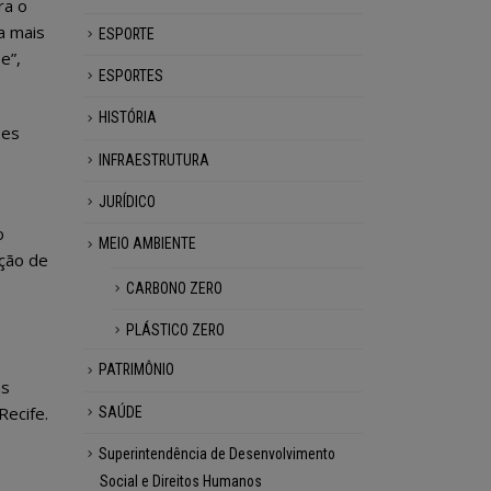
ra o
a mais
ESPORTE
e”,
ESPORTES
HISTÓRIA
ses
INFRAESTRUTURA
JURÍDICO
o
MEIO AMBIENTE
ação de
CARBONO ZERO
PLÁSTICO ZERO
PATRIMÔNIO
as
Recife.
SAÚDE
Superintendência de Desenvolvimento
Social e Direitos Humanos