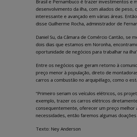
Brasil e Pernambuco é trazer investimentos e m
desenvolvimento da ilha, com aliados de peso, 
interessante e avançado em várias áreas. Então
disse Guilherme Rocha, administrador de Ferna
Daniel Su, da Câmara de Comércio Cantão, se m
dois dias que estamos em Noronha, encontram
oportunidade de negócios para trabalhar na ilha”
Entre os negócios que geram retorno à comunida
preço menor à população, direto de montadoras d
carros a combustão no arquipélago, como o es
“Primeiro seriam os veículos elétricos, os proj
exemplo, trazer os carros elétricos diretamente
consequentemente, oferecer um preço melhor à p
necessidades, então faremos algumas doações e
Texto: Ney Anderson