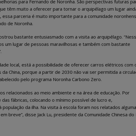
elhorias para Fernando de Noronha. São perspectivas futuras pa
que têm muito a oferecer para tornar o arquipélago um lugar aind
, essa parceria é muito importante para a comunidade noronhens
ndo de Noronha.
ostrou bastante entusiasmado com a visita ao arquipélago. “Nes
os um lugar de pessoas maravilhosas e também com bastante
.
de local, está a possibilidade de oferecer carros elétricos com 
a China, porque a partir de 2030 não vai ser permitida a circul
tabelecido pelo programa Noronha Carbono Zero.
etos relacionados ao meio ambiente e na área de educação. Por
 das fábricas, colocando o mínimo possível de lucro e,
opulação da ilha. Na visita à escola foram nos relatados algum
m breve”, disse Jack Lu, presidente da Comunidade Chinesa do 