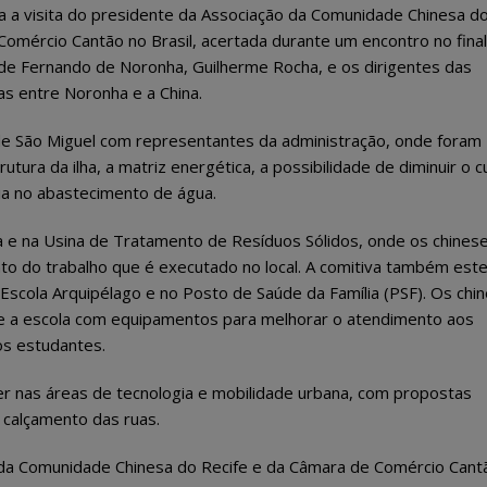
a a visita do presidente da Associação da Comunidade Chinesa d
Comércio Cantão no Brasil, acertada durante um encontro no fina
 de Fernando de Noronha, Guilherme Rocha, e os dirigentes das
ias entre Noronha e a China.
de São Miguel com representantes da administração, onde foram
rutura da ilha, a matriz energética, a possibilidade de diminuir o 
ria no abastecimento de água.
sa e na Usina de Tratamento de Resíduos Sólidos, onde os chines
o do trabalho que é executado no local. A comitiva também est
a Escola Arquipélago e no Posto de Saúde da Família (PSF). Os chi
 e a escola com equipamentos para melhorar o atendimento aos
dos estudantes.
er nas áreas de tecnologia e mobilidade urbana, com propostas
 calçamento das ruas.
 da Comunidade Chinesa do Recife e da Câmara de Comércio Cant