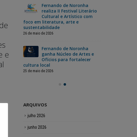
Fernan
Fernando de Noronha
Fernando de Noronha
da
realiza II Festival Literário
Nor
ganha N
realiza II Festival
ão dos
Cultural e Artístico com
Cop
foco em literatura, arte e
jog
ade
e Ofíci
Literário Cultural e
sustentabilidade
12 de junho de 2
fortalec
Artístico com foco em
26 de maio de 2026
es
a
Fer
literatura, arte e
inas
Fernando de Noronha
cel
Leia mais
e e
sustentabilidade
pecial
ganha Núcleo de Artes e
com
ristas
Ofícios para fortalecer
para toda a
al
cultura local
12 de junho de 2
Leia mais
25 de maio de 2026
ARQUIVOS
julho 2026
junho 2026