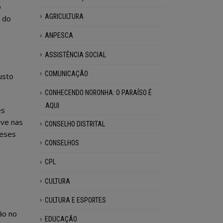
o
AGRICULTURA
l do
ANPESCA
ASSISTÊNCIA SOCIAL
COMUNICAÇÃO
custo
CONHECENDO NORONHA: O PARAÍSO É
AQUI
es
eve nas
CONSELHO DISTRITAL
neses
CONSELHOS
CPL
CULTURA
CULTURA E ESPORTES
ão no
EDUCAÇÃO