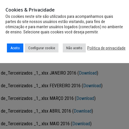
Cookies & Privacidade
Os cookies neste site são utilizados para acompanharmos quais
partes do site nossos usuários estão visitando, para fins de
otimização e para manter usuários logados (conectados) no ambiente
de ensino. Selecione quais cookies você deseja permitir.
a Demonstrativo de Terceirizados DEF
Politica de prirvacidade
Aceito
Configurar cookie
Não aceito
 de_Terceirizados _1_.xlsx JANEIRO 2016 (
Download
)
 de_Terceirizados _1_.xlsx FEVEREIRO 2016 (
Download
)
 de_Terceirizados _1_.xlsx MARÇO 2016 (
Download
)
 de_Terceirizados _1_.xlsx ABRIL 2016 (
Download
)
 de_Terceirizados _1_.xlsx MAIO 2016 (
Download
)