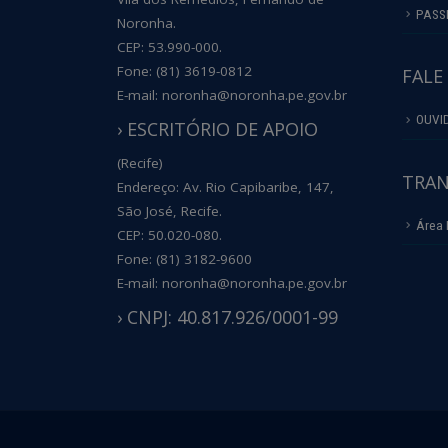
PASS
Noronha.
CEP: 53.990-000.
Fone: (81) 3619-0812
FALE
E-mail: noronha@noronha.pe.gov.br
OUVI
› ESCRITÓRIO DE APOIO
(Recife)
TRAN
Endereço: Av. Rio Capibaribe, 147,
São José, Recife.
Área 
CEP: 50.020-080.
Fone: (81) 3182-9600
E-mail: noronha@noronha.pe.gov.br
› CNPJ: 40.817.926/0001-99