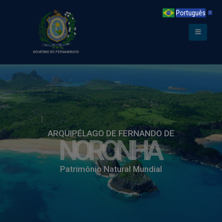
Português
▼
N
O
R
O
N
H
A
P
a
t
r
i
m
ô
n
i
o
N
a
t
u
r
a
l
M
u
n
d
i
a
l