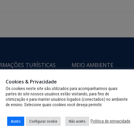
RMAÇÕES TURÍSTICAS
MEIO AMBIENTE
 CHEGAR
MEIO AMBIENTE
Cookies & Privacidade
Os cookies neste site são utilizados para acompanharmos quais
URISMO
FAUNA
partes do site nossos usuários estão visitando, para fins de
otimização e para manter usuários logados (conectados) no ambiente
ULHO
FLORA
de ensino. Selecione quais cookies você deseja permitir.
E NORONHA
LICENÇAS AMBIENTAIS
Politica de prirvacidade
Aceito
Configurar cookie
Não aceito
IROS
MEIO AMBIENTE E PROTEÇÃO LEGA