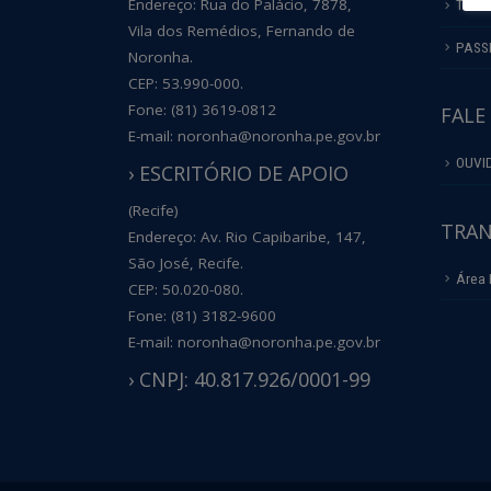
Endereço: Rua do Palácio, 7878,
TRIL
Vila dos Remédios, Fernando de
PASS
Noronha.
CEP: 53.990-000.
Fone: (81) 3619-0812
FALE
E-mail: noronha@noronha.pe.gov.br
OUVI
› ESCRITÓRIO DE APOIO
(Recife)
TRAN
Endereço: Av. Rio Capibaribe, 147,
São José, Recife.
Área 
CEP: 50.020-080.
Fone: (81) 3182-9600
E-mail: noronha@noronha.pe.gov.br
› CNPJ: 40.817.926/0001-99