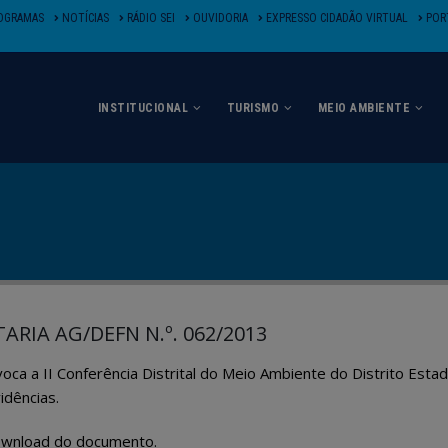
OGRAMAS
NOTÍCIAS
RÁDIO SEI
OUVIDORIA
EXPRESSO CIDADÃO VIRTUAL
PORT
INSTITUCIONAL
TURISMO
MEIO AMBIENTE
ARIA AG/DEFN N.º. 062/2013
oca a II Conferência Distrital do Meio Ambiente do Distrito Est
idências.
wnload do documento.