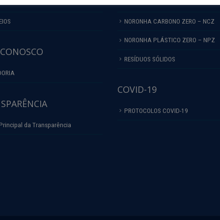
HAS
MUSEU DO LIXO
EIOS
NORONHA CARBONO ZERO – NCZ
NORONHA PLÁSTICO ZERO – NPZ
 CONOSCO
RESÍDUOS SÓLIDOS
DORIA
COVID-19
SPARÊNCIA
PROTOCOLOS COVID-19
Principal da Transparência