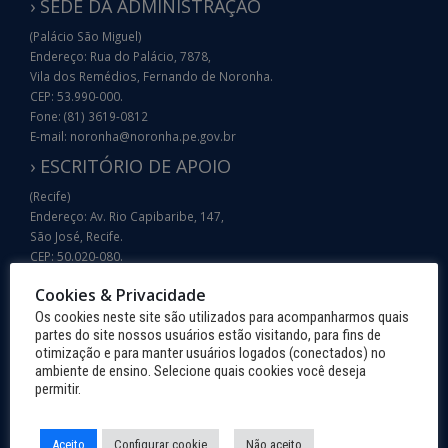
› SEDE DA ADMINISTRAÇÃO
(Palácio São Miguel)
Endereço: Rua do Palácio, 7878,
Vila dos Remédios, Fernando de Noronha.
CEP: 53.990-000.
Fone: (81) 3619-0812
E-mail: noronha@noronha.pe.gov.br
› ESCRITÓRIO DE APOIO
(Recife)
Endereço: Av. Rio Capibaribe, 147,
São José, Recife.
CEP: 50.020-080.
Fone: (81) 3182-9600
Cookies & Privacidade
E-mail: noronha@noronha.pe.gov.br
Os cookies neste site são utilizados para acompanharmos quais
› CNPJ: 40.817.926/0001-99
partes do site nossos usuários estão visitando, para fins de
otimização e para manter usuários logados (conectados) no
ambiente de ensino. Selecione quais cookies você deseja
INFORMAÇÕES TURÍSTICAS
permitir.
COMO CHEGAR
Aceito
Configurar cookie
Não aceito