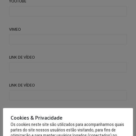
YOUTUBE
VIMEO
LINK DE VÍDEO
LINK DE VÍDEO
LINK DE VÍDEO
Cookies & Privacidade
Os cookies neste site são utilizados para acompanharmos quais
partes do site nossos usuários estão visitando, para fins de
otimização e para manter usuários logados (conectados) no