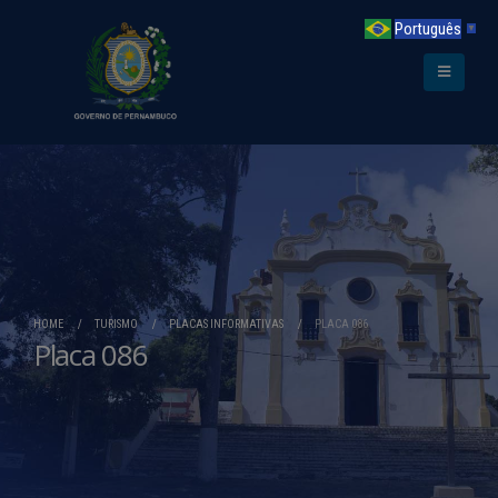
Português
▼
HOME
TURISMO
PLACAS INFORMATIVAS
PLACA 086
Placa 086