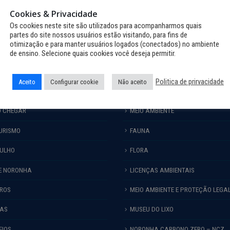
Cookies & Privacidade
Os cookies neste site são utilizados para acompanharmos quais
partes do site nossos usuários estão visitando, para fins de
otimização e para manter usuários logados (conectados) no ambiente
de ensino. Selecione quais cookies você deseja permitir.
Politica de prirvacidade
Aceito
Configurar cookie
Não aceito
RMAÇÕES TURÍSTICAS
MEIO AMBIENTE
 CHEGAR
MEIO AMBIENTE
URISMO
FAUNA
ULHO
FLORA
E NORONHA
LICENÇAS AMBIENTAIS
IROS
MEIO AMBIENTE E PROTEÇÃO LEGA
HAS
MUSEU DO LIXO
EIOS
NORONHA CARBONO ZERO – NCZ