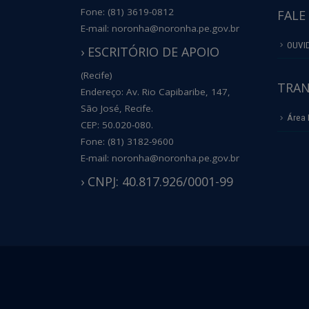
Fone: (81) 3619-0812
FALE
E-mail: noronha@noronha.pe.gov.br
OUVI
› ESCRITÓRIO DE APOIO
(Recife)
TRAN
Endereço: Av. Rio Capibaribe, 147,
São José, Recife.
Área 
CEP: 50.020-080.
Fone: (81) 3182-9600
E-mail: noronha@noronha.pe.gov.br
› CNPJ: 40.817.926/0001-99