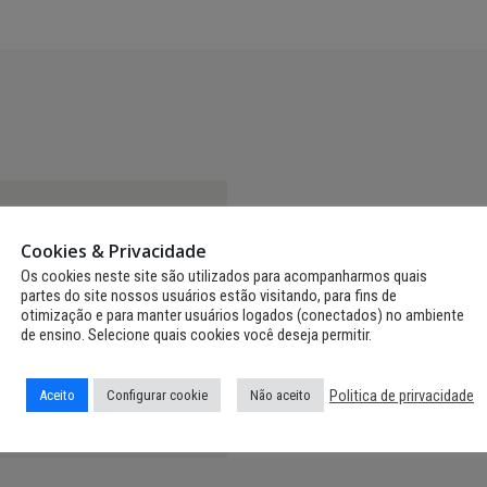
Cookies & Privacidade
Os cookies neste site são utilizados para acompanharmos quais
partes do site nossos usuários estão visitando, para fins de
otimização e para manter usuários logados (conectados) no ambiente
de ensino. Selecione quais cookies você deseja permitir.
ias
Politica de prirvacidade
Aceito
Configurar cookie
Não aceito
DIAS