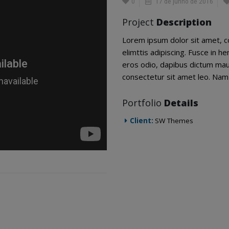
0
17 de junho de 2016
Project
Description
Lorem ipsum dolor sit amet, c
elimttis adipiscing. Fusce in h
eros odio, dapibus dictum mauri
consectetur sit amet leo. Nam 
Portfolio
Details
Client:
SW Themes