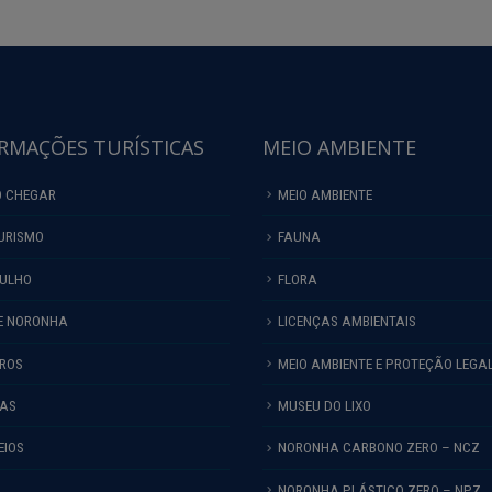
RMAÇÕES TURÍSTICAS
MEIO AMBIENTE
 CHEGAR
MEIO AMBIENTE
URISMO
FAUNA
ULHO
FLORA
E NORONHA
LICENÇAS AMBIENTAIS
IROS
MEIO AMBIENTE E PROTEÇÃO LEGA
HAS
MUSEU DO LIXO
EIOS
NORONHA CARBONO ZERO – NCZ
NORONHA PLÁSTICO ZERO – NPZ