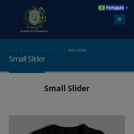
Português
▼
HOME
PORTFOLIOS
DESIGN
SMALL SLIDER
Small Slider
Small Slider