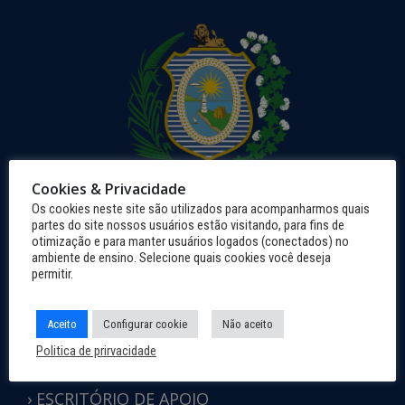
Cookies & Privacidade
Os cookies neste site são utilizados para acompanharmos quais
partes do site nossos usuários estão visitando, para fins de
otimização e para manter usuários logados (conectados) no
› SEDE DA ADMINISTRAÇÃO
ambiente de ensino. Selecione quais cookies você deseja
permitir.
(Palácio São Miguel)
Endereço: Rua do Palácio, 7878,
Vila dos Remédios, Fernando de Noronha.
Aceito
Configurar cookie
Não aceito
CEP: 53.990-000.
Politica de prirvacidade
Fone: (81) 3619-0812
E-mail: noronha@noronha.pe.gov.br
› ESCRITÓRIO DE APOIO