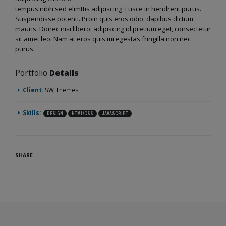
tempus nibh sed elimttis adipiscing. Fusce in hendrerit purus.
Suspendisse potenti. Proin quis eros odio, dapibus dictum
mauris. Donec nisi libero, adipiscing id pretium eget, consectetur
sit amet leo. Nam at eros quis mi egestas fringilla non nec
purus.
Portfolio
Details
Client:
SW Themes
Skills:
DESIGN
HTML/CSS
JAVASCRIPT
SHARE