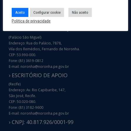
Aceito
Configurar cookie
Não aceito
Politica de prirvacidade
› SEDE DA ADMINISTRAÇÃO
(Palácio São Miguel)
Endereço: Rua do Palácio, 7878,
Vila dos Remédios, Fernando de Noronha.
CEP: 53.990-000.
Fone: (81) 3619-0812
E-mail: noronha@noronha.pe.gov.br
› ESCRITÓRIO DE APOIO
(Recife)
Endereço: Av. Rio Capibaribe, 147,
São José, Recife.
CEP: 50.020-080.
Fone: (81) 3182-9600
E-mail: noronha@noronha.pe.gov.br
› CNPJ: 40.817.926/0001-99