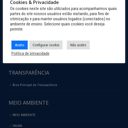
Cookies & Privacidade
ROTEIROS
Os cookies neste site são utilizados para acompanharmos quais
partes do site nossos usuários estão visitando, para fins de
TRILHAS
otimização e para manter usuários logados (conectados) no
ambiente de ensino. Selecione quais cookies você deseja
PASSEIOS
permitir.
FALE CONOSCO
Aceito
Configurar cookie
Não aceito
Politica de prirvacidade
OUVIDORIA
TRANSPARÊNCIA
Área Principal da Transparência
MEIO AMBIENTE
MEIO AMBIENTE
FAUNA