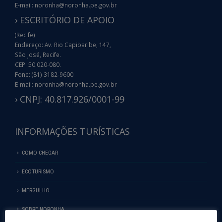
E-mail: noronha@noronha.pe.gov.br
› ESCRITÓRIO DE APOIO
(Recife)
Endereço: Av. Rio Capibaribe, 147,
São José, Recife.
CEP: 50.020-080.
Fone: (81) 3182-9600
E-mail: noronha@noronha.pe.gov.br
› CNPJ: 40.817.926/0001-99
INFORMAÇÕES TURÍSTICAS
COMO CHEGAR
ECOTURISMO
MERGULHO
SOBRE NORONHA