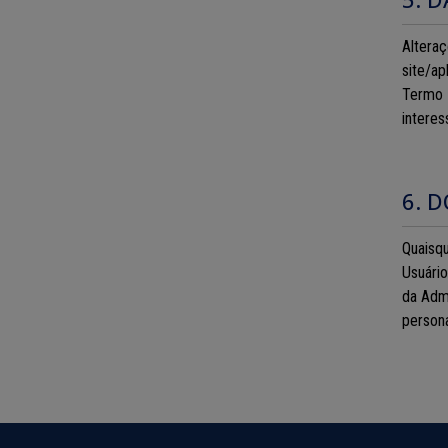
Altera
site/a
Termo 
interes
6. 
Quaisq
Usuário
da Admi
person