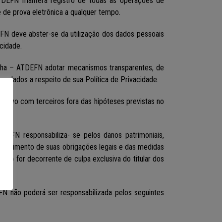
 ATDEFN manterá registro de todas as operações de
 de prova eletrônica a qualquer tempo.
DEFN deve abster-se da utilização dos dados pessoais
acidade.
oronha – ATDEFN adotar mecanismos transparentes, de
os dados a respeito de sua Política de Privacidade.
cativo com terceiros fora das hipóteses previstas no
ATDEFN responsabiliza- se pelos danos patrimoniais,
cumprimento de suas obrigações legais e das medidas
ano for decorrente de culpa exclusiva do titular dos
EFN não poderá ser responsabilizada pelos seguintes