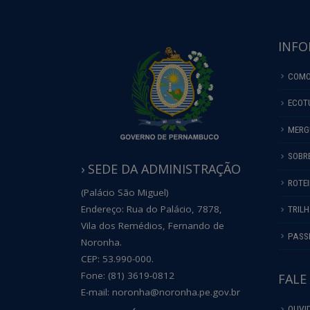
INFO
COMO
ECOT
MERG
SOBR
› SEDE DA ADMINISTRAÇÃO
ROTE
(Palácio São Miguel)
Endereço: Rua do Palácio, 7878,
TRIL
Vila dos Remédios, Fernando de
PASS
Noronha.
CEP: 53.990-000.
Fone: (81) 3619-0812
FALE
E-mail: noronha@noronha.pe.gov.br
OUVI