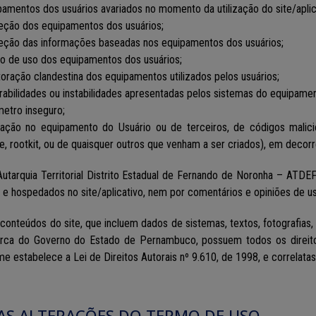
pamentos dos usuários avariados no momento da utilização do site/aplic
teção dos equipamentos dos usuários;
teção das informações baseadas nos equipamentos dos usuários;
so de uso dos equipamentos dos usuários;
toração clandestina dos equipamentos utilizados pelos usuários;
rabilidades ou instabilidades apresentadas pelos sistemas do equipamen
metro inseguro;
talação no equipamento do Usuário ou de terceiros, de códigos malici
, rootkit, ou de quaisquer outros que venham a ser criados), em decorr
Autarquia Territorial Distrito Estadual de Fernando de Noronha – ATDE
 e hospedados no site/aplicativo, nem por comentários e opiniões de us
 conteúdos do site, que incluem dados de sistemas, textos, fotografias
rca do Governo do Estado de Pernambuco, possuem todos os direitos 
e estabelece a Lei de Direitos Autorais nº 9.610, de 1998, e correlatas
DAS ALTERAÇÕES DO TERMO DE USO