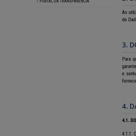
PORTAL DA TRANSPARÊNCIA
Ao util
de Dado
3. 
Para q
garante
e senh
fornece
4. 
4.1. D
4.1.1.