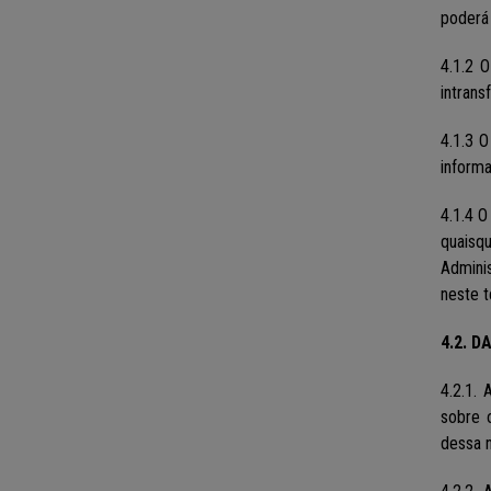
poderá 
4.1.2 
intrans
4.1.3 
inform
4.1.4 O
quaisq
Adminis
neste t
4.2. 
4.2.1.
sobre 
dessa n