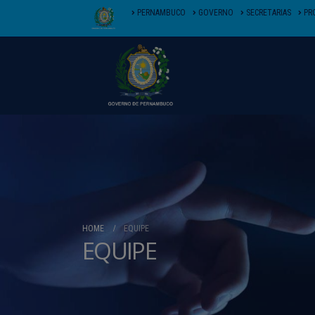
PERNAMBUCO
GOVERNO
SECRETARIAS
PR
HOME
EQUIPE
EQUIPE