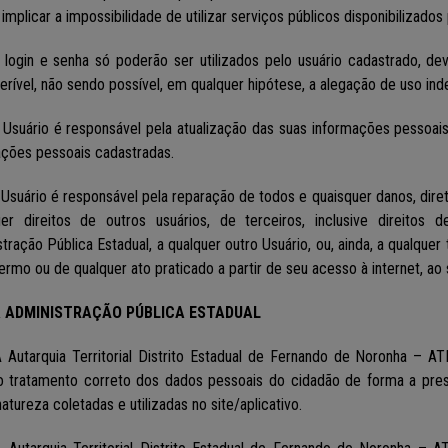
implicar a impossibilidade de utilizar serviços públicos disponibiliza
O login e senha só poderão ser utilizados pelo usuário cadastrado, d
ferível, não sendo possível, em qualquer hipótese, a alegação de uso in
O Usuário é responsável pela atualização das suas informações pessoa
ações pessoais cadastradas.
 Usuário é responsável pela reparação de todos e quaisquer danos, diret
uer direitos de outros usuários, de terceiros, inclusive direitos
tração Pública Estadual, a qualquer outro Usuário, ou, ainda, a qualqu
ermo ou de qualquer ato praticado a partir de seu acesso à internet, ao s
DA ADMINISTRAÇÃO PÚBLICA ESTADUAL
 A Autarquia Territorial Distrito Estadual de Fernando de Noronha – 
o tratamento correto dos dados pessoais do cidadão de forma a pres
atureza coletadas e utilizadas no site/aplicativo.