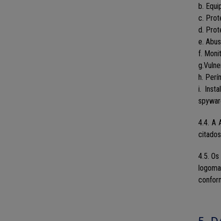
b. Equi
c. Pro
d. Pro
e. Abu
f. Moni
g.Vulne
h. Perí
i. Ins
spyware
4.4. A 
citados
4.5. Os
logoma
conform
5. 