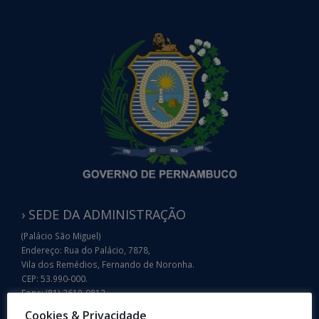
› SEDE DA ADMINISTRAÇÃO
(Palácio São Miguel)
Endereço: Rua do Palácio, 7878,
Vila dos Remédios, Fernando de Noronha.
CEP: 53.990-000.
Fone: (81) 3619-0812
E-mail: noronha@noronha.pe.gov.br
Cookies & Privacidade