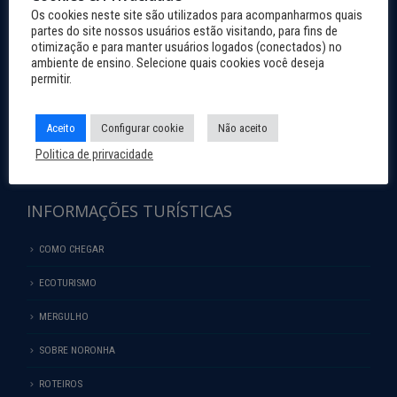
› ESCRITÓRIO DE APOIO
Os cookies neste site são utilizados para acompanharmos quais
partes do site nossos usuários estão visitando, para fins de
(Recife)
otimização e para manter usuários logados (conectados) no
Endereço: Av. Rio Capibaribe, 147,
ambiente de ensino. Selecione quais cookies você deseja
São José, Recife.
permitir.
CEP: 50.020-080.
Fone: (81) 3182-9600
E-mail: noronha@noronha.pe.gov.br
Aceito
Configurar cookie
Não aceito
› CNPJ: 40.817.926/0001-99
Politica de prirvacidade
INFORMAÇÕES TURÍSTICAS
COMO CHEGAR
ECOTURISMO
MERGULHO
SOBRE NORONHA
ROTEIROS