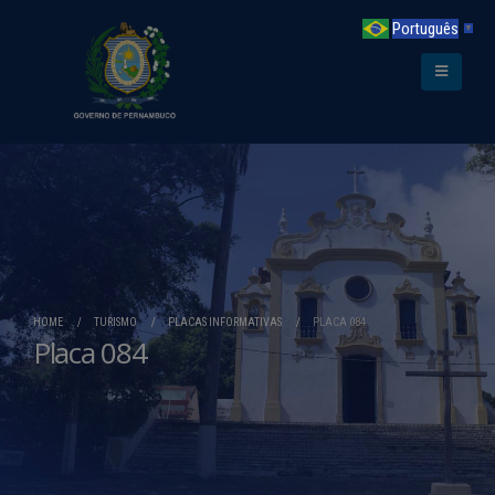
Português
▼
HOME
TURISMO
PLACAS INFORMATIVAS
PLACA 084
Placa 084